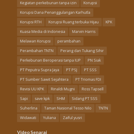
Kegiatan perkebunan tanpa izin
Korupsi
Korupsi Dana Penanggulangan Karhutla
Korupsi RTH
Korupsi Ruang terbuka Hijau
KPK
Kuasa Media di Indonesia
Marvin Harris
Melawan Korupsi
perambahan
Perambahan TNTN
Perang dan Tukang Sihir
Perkebunan Beroperasi tanpa IUP
PN Siak
PT Peputra Supra Jaya
PT PSJ
PT SSS
PT Sumber Sawit Sejahtera
PT Triomas FDI
Revisi UU KPK
Rinaldi Mugni
Ross Tapsell
Sapi
save kpk
SHM
Sidang PT SSS
Suherlina
Taman Nasional Tesso Nilo
TNTN
Widawati
Yuliana
Zaiful yusri
Video Senarai