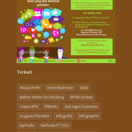
Open Internship
Terkait
Abdul Arifin
Amril Mukminin
Babi
Bathin Hitam Sei Medang
BPBD Dumai
Capim KPK
DIBUKU
Dwi Agus Sumarno
Gugatan Perdata
Infografis
Infographic
Karhutla
Karhutla PT SSS