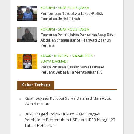
KORUPSI
•
SUAP POLISI-JAKSA
Pembelaan Terdakwa Jaksa-Polisi:
Tuntutan Berisi Fitnah
KORUPSI
•
SUAP POLISI-JAKSA
Tuntutan Polisi-Jaksa Penerima Suap Bayu
Abdillah 3 tahun dan Sri Hariyati 2 tahun
Penjara
KABAR
•
KORUPSI
•
SIARAN PERS
•
SURYA DARMADI
Pasca Putusan Kasasi: Surya Darmadi
Peluang Bebas Bila Mengajukan PK
Kabar Terbaru
Kisah Sukses Korupsi Surya Darmadi dan Abdul
Wahid di Riau
Buku Tragedi Politik Hukum HAM: Tragedi
Pembiaran Pemenuhan HSP dan HESB hingga 27
Tahun Reformasi