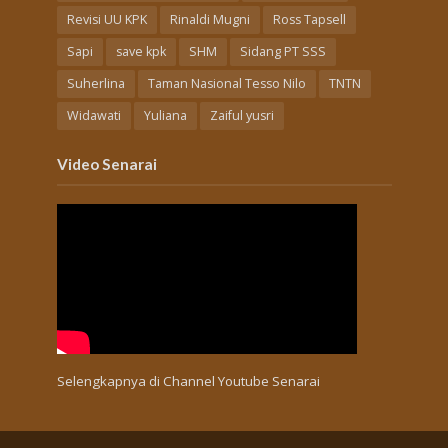
Revisi UU KPK
Rinaldi Mugni
Ross Tapsell
Sapi
save kpk
SHM
Sidang PT SSS
Suherlina
Taman Nasional Tesso Nilo
TNTN
Widawati
Yuliana
Zaiful yusri
Video Senarai
Selengkapnya di
Channel Youtube Senarai