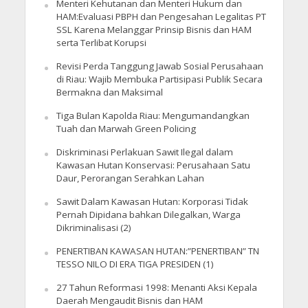
Menteri Kehutanan dan Menteri Hukum dan
HAM:Evaluasi PBPH dan Pengesahan Legalitas PT
SSL Karena Melanggar Prinsip Bisnis dan HAM
serta Terlibat Korupsi
Revisi Perda Tanggung Jawab Sosial Perusahaan
di Riau: Wajib Membuka Partisipasi Publik Secara
Bermakna dan Maksimal
Tiga Bulan Kapolda Riau: Mengumandangkan
Tuah dan Marwah Green Policing
Diskriminasi Perlakuan Sawit Ilegal dalam
Kawasan Hutan Konservasi: Perusahaan Satu
Daur, Perorangan Serahkan Lahan
Sawit Dalam Kawasan Hutan: Korporasi Tidak
Pernah Dipidana bahkan Dilegalkan, Warga
Dikriminalisasi (2)
PENERTIBAN KAWASAN HUTAN:”PENERTIBAN” TN
TESSO NILO DI ERA TIGA PRESIDEN (1)
27 Tahun Reformasi 1998: Menanti Aksi Kepala
Daerah Mengaudit Bisnis dan HAM