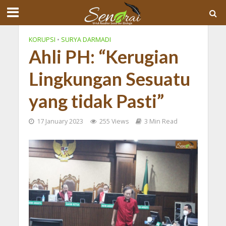
KORUPSI
•
SURYA DARMADI
Ahli PH: “Kerugian
Lingkungan Sesuatu
yang tidak Pasti”
17 January 2023
255 Views
3 Min Read