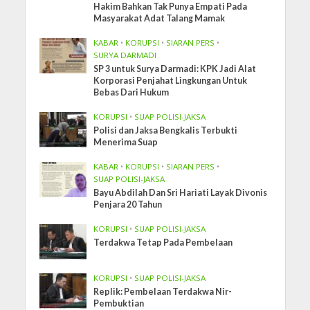
Hakim Bahkan Tak Punya Empati Pada
Masyarakat Adat Talang Mamak
KABAR
•
KORUPSI
•
SIARAN PERS
•
SURYA DARMADI
SP 3 untuk Surya Darmadi: KPK Jadi Alat
Korporasi Penjahat Lingkungan Untuk
Bebas Dari Hukum
KORUPSI
•
SUAP POLISI-JAKSA
Polisi dan Jaksa Bengkalis Terbukti
Menerima Suap
KABAR
•
KORUPSI
•
SIARAN PERS
•
SUAP POLISI-JAKSA
Bayu Abdilah Dan Sri Hariati Layak Divonis
Penjara 20 Tahun
KORUPSI
•
SUAP POLISI-JAKSA
Terdakwa Tetap Pada Pembelaan
KORUPSI
•
SUAP POLISI-JAKSA
Replik: Pembelaan Terdakwa Nir-
Pembuktian