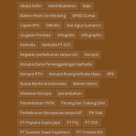
Abdul Arifin
Amril Mukminin
Babi
Bathin Hitam Sei Medang
BPBD Dumai
Capim KPK
DIBUKU
Dwi Agus Sumarno
Gugatan Perdata
Infografis
Infographic
Karhutla
Karhutla PT SSS
Kegiatan perkebunan tanpa izin
Korupsi
Korupsi Dana Penanggulangan Karhutla
Korupsi RTH
Korupsi Ruang terbuka Hijau
KPK
Kuasa Media di Indonesia
Marvin Harris
Melawan Korupsi
perambahan
Perambahan TNTN
Perang dan Tukang Sihir
Perkebunan Beroperasi tanpa IUP
PN Siak
PT Peputra Supra Jaya
PT PSJ
PT SSS
PT Sumber Sawit Sejahtera
PT Triomas FDI