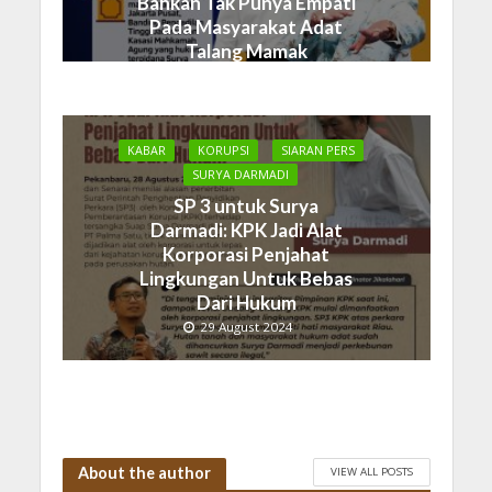
Bahkan Tak Punya Empati
Pada Masyarakat Adat
Talang Mamak
19 September 2024
KABAR
KORUPSI
SIARAN PERS
SURYA DARMADI
SP 3 untuk Surya
Darmadi: KPK Jadi Alat
Korporasi Penjahat
Lingkungan Untuk Bebas
Dari Hukum
29 August 2024
About the author
VIEW ALL POSTS