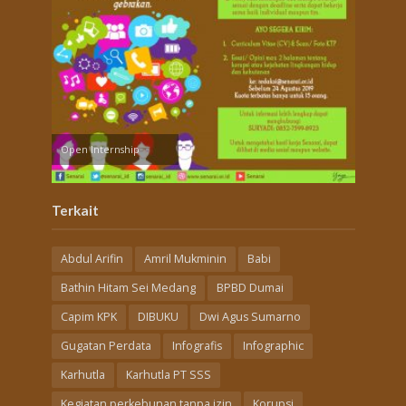
Open Internship
Terkait
Abdul Arifin
Amril Mukminin
Babi
Bathin Hitam Sei Medang
BPBD Dumai
Capim KPK
DIBUKU
Dwi Agus Sumarno
Gugatan Perdata
Infografis
Infographic
Karhutla
Karhutla PT SSS
Kegiatan perkebunan tanpa izin
Korupsi