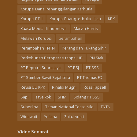
Korupsi Dana Penanggulangan Karhutla
Korupsi RTH
Korupsi Ruang terbuka Hijau
KPK
Kuasa Media di Indonesia
Marvin Harris
Melawan Korupsi
perambahan
Perambahan TNTN
Perang dan Tukang Sihir
Perkebunan Beroperasi tanpa IUP
PN Siak
PT Peputra Supra Jaya
PT PSJ
PT SSS
PT Sumber Sawit Sejahtera
PT Triomas FDI
Revisi UU KPK
Rinaldi Mugni
Ross Tapsell
Sapi
save kpk
SHM
Sidang PT SSS
Suherlina
Taman Nasional Tesso Nilo
TNTN
Widawati
Yuliana
Zaiful yusri
Video Senarai