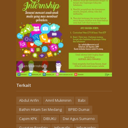
Open Internship
Terkait
Abdul Arifin
Amril Mukminin
Babi
Bathin Hitam Sei Medang
BPBD Dumai
Capim KPK
DIBUKU
Dwi Agus Sumarno
Gugatan Perdata
Infografis
Infographic