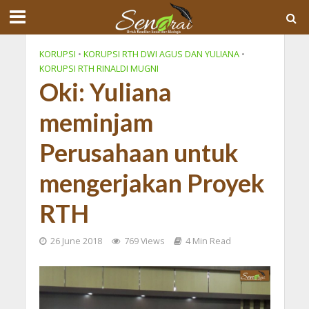
KORUPSI
•
KORUPSI RTH DWI AGUS DAN YULIANA
•
KORUPSI RTH RINALDI MUGNI
Oki: Yuliana
meminjam
Perusahaan untuk
mengerjakan Proyek
RTH
26 June 2018
769 Views
4 Min Read