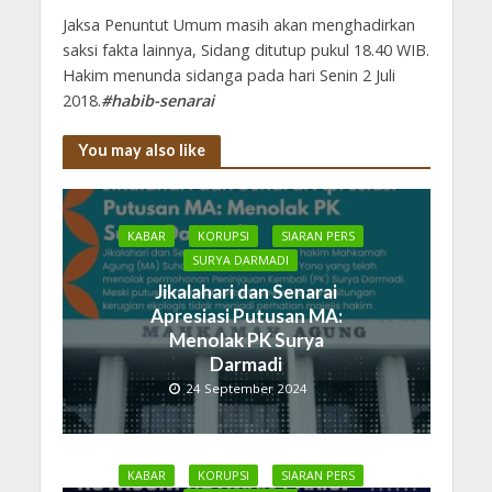
Jaksa Penuntut Umum masih akan menghadirkan
saksi fakta lainnya, Sidang ditutup pukul 18.40 WIB.
Hakim menunda sidanga pada hari Senin 2 Juli
2018.
#habib-senarai
You may also like
KABAR
KORUPSI
SIARAN PERS
SURYA DARMADI
Jikalahari dan Senarai
Apresiasi Putusan MA:
Menolak PK Surya
Darmadi
24 September 2024
KABAR
KORUPSI
SIARAN PERS