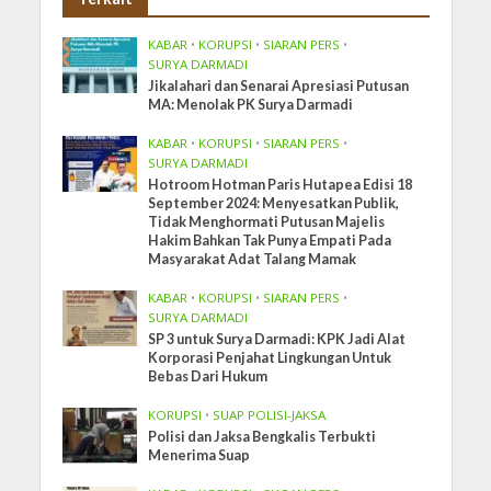
KABAR
•
KORUPSI
•
SIARAN PERS
•
SURYA DARMADI
Jikalahari dan Senarai Apresiasi Putusan
MA: Menolak PK Surya Darmadi
KABAR
•
KORUPSI
•
SIARAN PERS
•
SURYA DARMADI
Hotroom Hotman Paris Hutapea Edisi 18
September 2024: Menyesatkan Publik,
Tidak Menghormati Putusan Majelis
Hakim Bahkan Tak Punya Empati Pada
Masyarakat Adat Talang Mamak
KABAR
•
KORUPSI
•
SIARAN PERS
•
SURYA DARMADI
SP 3 untuk Surya Darmadi: KPK Jadi Alat
Korporasi Penjahat Lingkungan Untuk
Bebas Dari Hukum
KORUPSI
•
SUAP POLISI-JAKSA
Polisi dan Jaksa Bengkalis Terbukti
Menerima Suap