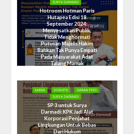
SURYA DARMADI
Hotroom Hotman Paris
Hutapea Edisi 18
September 2024:
Menyesatkan Publik,
Tidak Menghormati
Putusan Majelis Hakim
Bahkan Tak Punya Empati
Pada Masyarakat Adat
Talang Mamak
19 September 2024
KABAR
KORUPSI
SIARAN PERS
SURYA DARMADI
SP 3 untuk Surya
Darmadi: KPK Jadi Alat
Korporasi Penjahat
Lingkungan Untuk Bebas
Dari Hukum