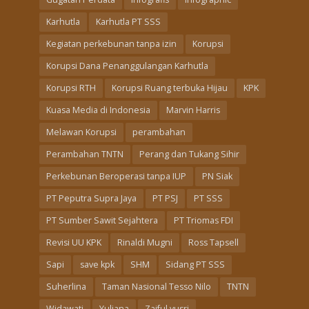
Karhutla
Karhutla PT SSS
Kegiatan perkebunan tanpa izin
Korupsi
Korupsi Dana Penanggulangan Karhutla
Korupsi RTH
Korupsi Ruang terbuka Hijau
KPK
Kuasa Media di Indonesia
Marvin Harris
Melawan Korupsi
perambahan
Perambahan TNTN
Perang dan Tukang Sihir
Perkebunan Beroperasi tanpa IUP
PN Siak
PT Peputra Supra Jaya
PT PSJ
PT SSS
PT Sumber Sawit Sejahtera
PT Triomas FDI
Revisi UU KPK
Rinaldi Mugni
Ross Tapsell
Sapi
save kpk
SHM
Sidang PT SSS
Suherlina
Taman Nasional Tesso Nilo
TNTN
Widawati
Yuliana
Zaiful yusri