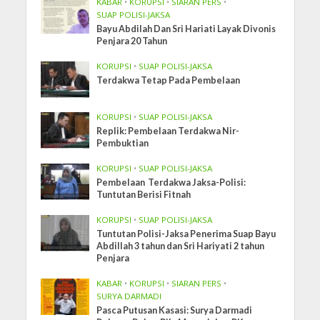
KABAR
•
KORUPSI
•
SIARAN PERS
•
SUAP POLISI-JAKSA
Bayu Abdilah Dan Sri Hariati Layak Divonis
Penjara 20 Tahun
KORUPSI
•
SUAP POLISI-JAKSA
Terdakwa Tetap Pada Pembelaan
KORUPSI
•
SUAP POLISI-JAKSA
Replik: Pembelaan Terdakwa Nir-
Pembuktian
KORUPSI
•
SUAP POLISI-JAKSA
Pembelaan Terdakwa Jaksa-Polisi:
Tuntutan Berisi Fitnah
KORUPSI
•
SUAP POLISI-JAKSA
Tuntutan Polisi-Jaksa Penerima Suap Bayu
Abdillah 3 tahun dan Sri Hariyati 2 tahun
Penjara
KABAR
•
KORUPSI
•
SIARAN PERS
•
SURYA DARMADI
Pasca Putusan Kasasi: Surya Darmadi