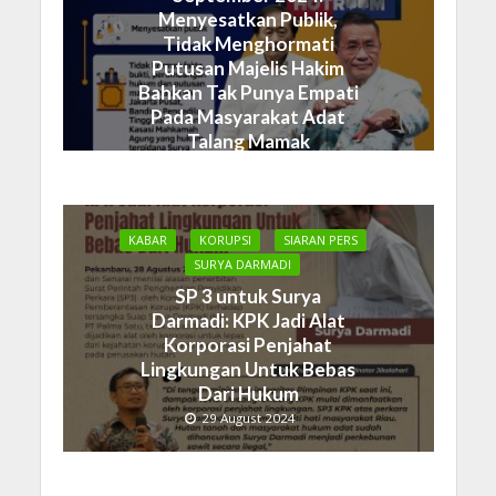
Menyesatkan Publik,
Tidak Menghormati
Putusan Majelis Hakim
Bahkan Tak Punya Empati
Pada Masyarakat Adat
Talang Mamak
19 September 2024
KABAR
KORUPSI
SIARAN PERS
SURYA DARMADI
SP 3 untuk Surya
Darmadi: KPK Jadi Alat
Korporasi Penjahat
Lingkungan Untuk Bebas
Dari Hukum
29 August 2024