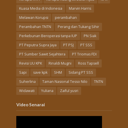
Kuasa Media di Indonesia
Marvin Harris
Melawan Korupsi
perambahan
Perambahan TNTN
Perang dan Tukang Sihir
Perkebunan Beroperasi tanpa IUP
PN Siak
PT Peputra Supra Jaya
PT PSJ
PT SSS
PT Sumber Sawit Sejahtera
PT Triomas FDI
Revisi UU KPK
Rinaldi Mugni
Ross Tapsell
Sapi
save kpk
SHM
Sidang PT SSS
Suherlina
Taman Nasional Tesso Nilo
TNTN
Widawati
Yuliana
Zaiful yusri
Video Senarai