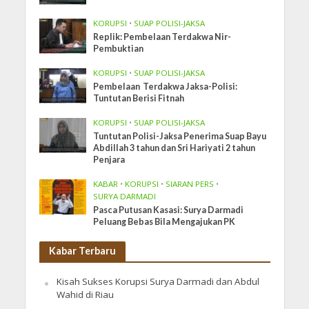
KORUPSI
•
SUAP POLISI-JAKSA
Replik: Pembelaan Terdakwa Nir-
Pembuktian
KORUPSI
•
SUAP POLISI-JAKSA
Pembelaan Terdakwa Jaksa-Polisi:
Tuntutan Berisi Fitnah
KORUPSI
•
SUAP POLISI-JAKSA
Tuntutan Polisi-Jaksa Penerima Suap Bayu
Abdillah 3 tahun dan Sri Hariyati 2 tahun
Penjara
KABAR
•
KORUPSI
•
SIARAN PERS
•
SURYA DARMADI
Pasca Putusan Kasasi: Surya Darmadi
Peluang Bebas Bila Mengajukan PK
Kabar Terbaru
Kisah Sukses Korupsi Surya Darmadi dan Abdul
Wahid di Riau