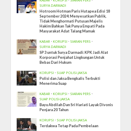
KABAR
•
KORUPSI
•
SIARAN PERS
•
SURYA DARMADI
Hotroom Hotman Paris Hutapea Edisi 18
September 2024: Menyesatkan Publik,
Tidak Menghormati Putusan Majelis
Hakim Bahkan Tak Punya Empati Pada
Masyarakat Adat Talang Mamak
KABAR
•
KORUPSI
•
SIARAN PERS
•
SURYA DARMADI
SP 3 untuk Surya Darmadi: KPK Jadi Alat
Korporasi Penjahat Lingkungan Untuk
Bebas Dari Hukum
KORUPSI
•
SUAP POLISI-JAKSA
Polisi dan Jaksa Bengkalis Terbukti
Menerima Suap
KABAR
•
KORUPSI
•
SIARAN PERS
•
SUAP POLISI-JAKSA
Bayu Abdilah Dan Sri Hariati Layak Divonis
Penjara 20 Tahun
KORUPSI
•
SUAP POLISI-JAKSA
Terdakwa Tetap Pada Pembelaan