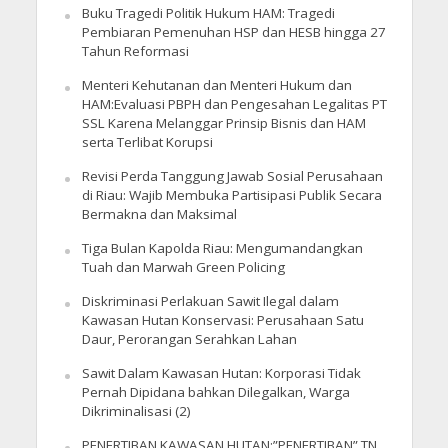
Buku Tragedi Politik Hukum HAM: Tragedi
Pembiaran Pemenuhan HSP dan HESB hingga 27
Tahun Reformasi
Menteri Kehutanan dan Menteri Hukum dan
HAM:Evaluasi PBPH dan Pengesahan Legalitas PT
SSL Karena Melanggar Prinsip Bisnis dan HAM
serta Terlibat Korupsi
Revisi Perda Tanggung Jawab Sosial Perusahaan
di Riau: Wajib Membuka Partisipasi Publik Secara
Bermakna dan Maksimal
Tiga Bulan Kapolda Riau: Mengumandangkan
Tuah dan Marwah Green Policing
Diskriminasi Perlakuan Sawit Ilegal dalam
Kawasan Hutan Konservasi: Perusahaan Satu
Daur, Perorangan Serahkan Lahan
Sawit Dalam Kawasan Hutan: Korporasi Tidak
Pernah Dipidana bahkan Dilegalkan, Warga
Dikriminalisasi (2)
PENERTIBAN KAWASAN HUTAN:”PENERTIBAN” TN