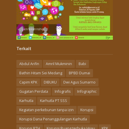
Open Internship
Terkait
Abdul Arifin
Amril Mukminin
Babi
Bathin Hitam Sei Medang
BPBD Dumai
Capim KPK
DIBUKU
Dwi Agus Sumarno
Gugatan Perdata
Infografis
Infographic
Karhutla
Karhutla PT SSS
Kegiatan perkebunan tanpa izin
Korupsi
Korupsi Dana Penanggulangan Karhutla
Korupsi RTH
Korupsi Ruang terbuka Hijau
KPK