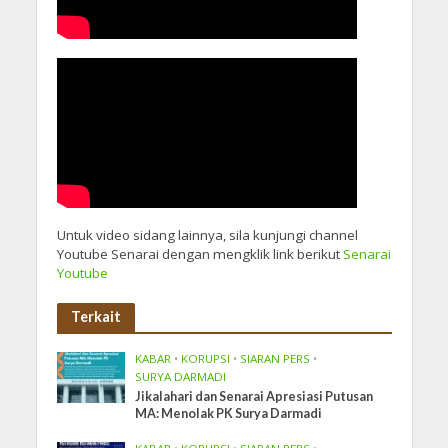
Untuk video sidang lainnya, sila kunjungi channel
Youtube Senarai dengan mengklik link berikut
Senarai
Youtube
Terkait
KABAR
•
KORUPSI
•
SIARAN PERS
•
SURYA DARMADI
Jikalahari dan Senarai Apresiasi Putusan
MA: Menolak PK Surya Darmadi