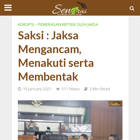
KORUPSI
•
PEMERASAN KEPSEK OLEH JAKSA
Saksi : Jaksa
Mengancam,
Menakuti serta
Membentak
19 January 2021
511 Views
3 Min Read