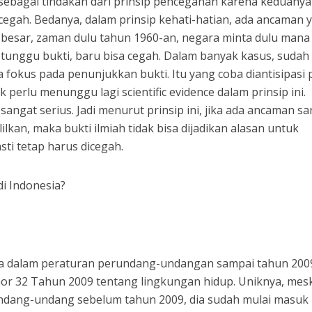
 sebagai tindakan dari prinsip pencegahan karena keduanya
cegah. Bedanya, dalam prinsip kehati-hatian, ada ancaman 
n besar, zaman dulu tahun 1960-an, negara minta dulu mana
 tunggu bukti, baru bisa cegah. Dalam banyak kasus, sudah
a fokus pada penunjukkan bukti. Itu yang coba diantisipasi
ak perlu menunggu lagi scientific evidence dalam prinsip ini.
ngat serius. Jadi menurut prinsip ini, jika ada ancaman s
lilkan, maka bukti ilmiah tidak bisa dijadikan alasan untuk
ti tetap harus dicegah.
di Indonesia?
 ada dalam peraturan perundang-undangan sampai tahun 200
r 32 Tahun 2009 tentang lingkungan hidup. Uniknya, mes
 undang-undang sebelum tahun 2009, dia sudah mulai masuk