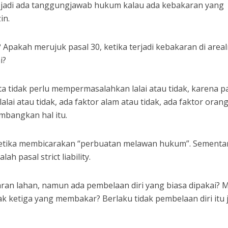
lity, jadi ada tanggungjawab hukum kalau ada kebakaran yang
zin.
pakah merujuk pasal 30, ketika terjadi kebakaran di areal
i?
ita tidak perlu mempermasalahkan lalai atau tidak, karena p
lai atau tidak, ada faktor alam atau tidak, ada faktor orang
imbangkan hal itu.
 ketika membicarakan “perbuatan melawan hukum”. Sementa
lah pasal strict liability.
aran lahan, namun ada pembelaan diri yang biasa dipakai? M
ak ketiga yang membakar? Berlaku tidak pembelaan diri itu 