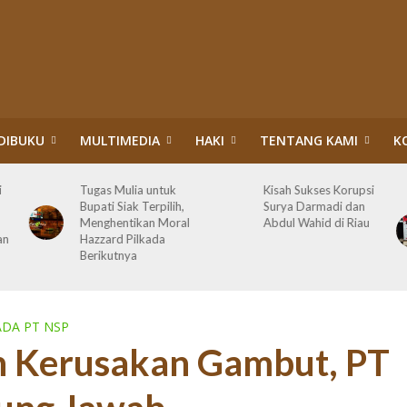
DIBUKU
MULTIMEDIA
HAKI
TENTANG KAMI
K
i
Tugas Mulia untuk
Kisah Sukses Korupsi
Bupati Siak Terpilih,
Surya Darmadi dan
Menghentikan Moral
Abdul Wahid di Riau
an
Hazzard Pilkada
Berikutnya
DA PT NSP
 Kerusakan Gambut, PT