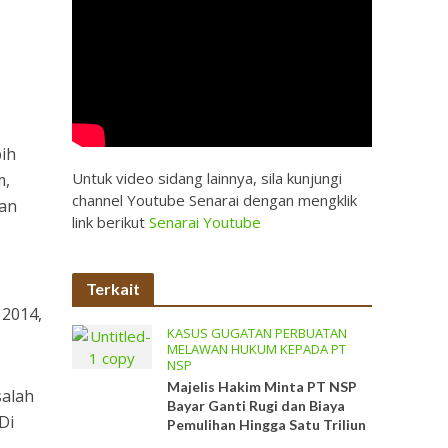
bih
Untuk video sidang lainnya, sila kunjungi
m,
channel Youtube Senarai dengan mengklik
aan
link berikut
Senarai Youtube
Terkait
 2014,
KASUS GUGATAN PERBUATAN
MELAWAN HUKUM KEPADA PT
NSP
Majelis Hakim Minta PT NSP
salah
Bayar Ganti Rugi dan Biaya
Di
Pemulihan Hingga Satu Triliun