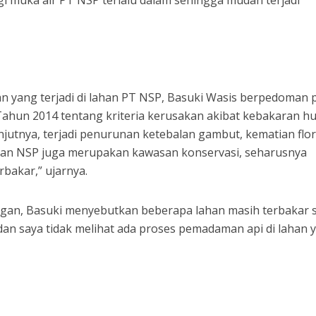
gi muka air PT NSP terlalu dalam sehingga mudah terjadi
n yang terjadi di lahan PT NSP, Basuki Wasis berpedoman 
Tahun 2014 tentang kriteria kerusakan akibat kebakaran h
anjutnya, terjadi penurunan ketebalan gambut, kematian flo
ahan NSP juga merupakan kawasan konservasi, seharusnya
erbakar,” ujarnya.
pangan, Basuki menyebutkan beberapa lahan masih terbakar 
 dan saya tidak melihat ada proses pemadaman api di lahan 