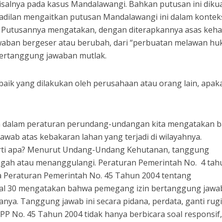
isalnya pada kasus Mandalawangi. Bahkan putusan ini diku
dilan mengaitkan putusan Mandalawangi ini dalam kontek
 Putusannya mengatakan, dengan diterapkannya asas kehat
waban bergeser atau berubah, dari “perbuatan melawan h
au pertanggung jawaban mutlak.
 baik yang dilakukan oleh perusahaan atau orang lain, apak
n dalam peraturan perundang-undangan kita mengatakan 
wab atas kebakaran lahan yang terjadi di wilayahnya.
rti apa? Menurut Undang-Undang Kehutanan, tanggung
egah atau menanggulangi. Peraturan Pemerintah No. 4 tah
a Peraturan Pemerintah No. 45 Tahun 2004 tentang
sal 30 mengatakan bahwa pemegang izin bertanggung jawa
anya. Tanggung jawab ini secara pidana, perdata, ganti rugi
PP No. 45 Tahun 2004 tidak hanya berbicara soal responsif,