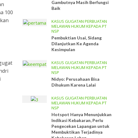
Gambutnya Masih Berfungsi
an
Baik
na 100
akan
KASUS GUGATAN PERBUATAN
MELAWAN HUKUM KEPADA PT
NSP
Pembuktian Usai, Sidang
Dilanjutkan Ke Agenda
Kesimpulan
gugat
KASUS GUGATAN PERBUATAN
MELAWAN HUKUM KEPADA PT
ndri
NSP
i
Nidyo: Perusahaan Bisa
Dihukum Karena Lalai
KASUS GUGATAN PERBUATAN
MELAWAN HUKUM KEPADA PT
NSP
Hotspot Hanya Menunjukkan
Indikasi Kebakaran, Perlu
Pengecekan Lapangan untuk
Membuktikan Terjadinya
Kebakaran Lahan