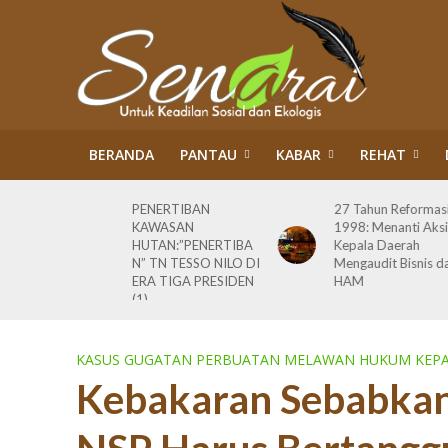
BERANDA
PANTAU
KABAR
REHAT
m Kawasan
PENERTIBAN
27 Tahun Reformas
orasi
KAWASAN
1998: Menanti Aksi
ah
HUTAN:”PENERTIBA
Kepala Daerah
ahkan
N” TN TESSO NILO DI
Mengaudit Bisnis d
 Warga
ERA TIGA PRESIDEN
HAM
si (2)
(1)
KASUS GUGATAN PERBUATAN MELAWAN HUKUM KEPA
Kebakaran Sebabkan