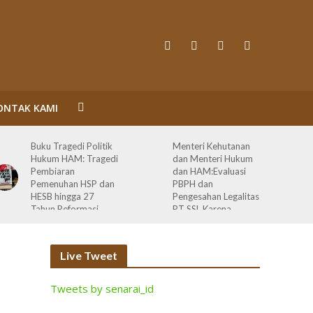
ONTAK KAMI
Buku Tragedi Politik
Menteri Kehutanan
Hukum HAM: Tragedi
dan Menteri Hukum
Pembiaran
dan HAM:Evaluasi
Pemenuhan HSP dan
PBPH dan
HESB hingga 27
Pengesahan Legalitas
Tahun Reformasi
PT SSL Karena
Melanggar Prinsip
Bisnis dan HAM serta
Terlibat Korupsi
Live Tweet
Tweets by senarai_id