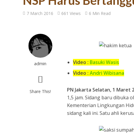
NSP Harus Bertangg
7 March 2016
661 Views
6 Min Read
Video :
Basuki Wasis
admin
Video :
Andri Wibisana
PN Jakarta Selatan, 1 Maret 
Share This!
1,5 jam. Sidang baru dibuka 
Kementerian Lingkungan Hidu
sidang kali ini. Satu ahli ke