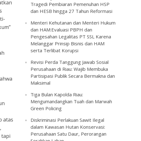
atkan
Tragedi Pembiaran Pemenuhan HSP
s
dan HESB hingga 27 Tahun Reformasi
i-
Menteri Kehutanan dan Menteri Hukum
ukum”
dan HAM:Evaluasi PBPH dan
Pengesahan Legalitas PT SSL Karena
Melanggar Prinsip Bisnis dan HAM
serta Terlibat Korupsi
ah
Revisi Perda Tanggung Jawab Sosial
Perusahaan di Riau: Wajib Membuka
Partisipasi Publik Secara Bermakna dan
bahwa
Maksimal
Tiga Bulan Kapolda Riau:
Mengumandangkan Tuah dan Marwah
un
Green Policing
b atas
Diskriminasi Perlakuan Sawit Ilegal
dalam Kawasan Hutan Konservasi:
,
Perusahaan Satu Daur, Perorangan
 tapi
Serahkan Lahan