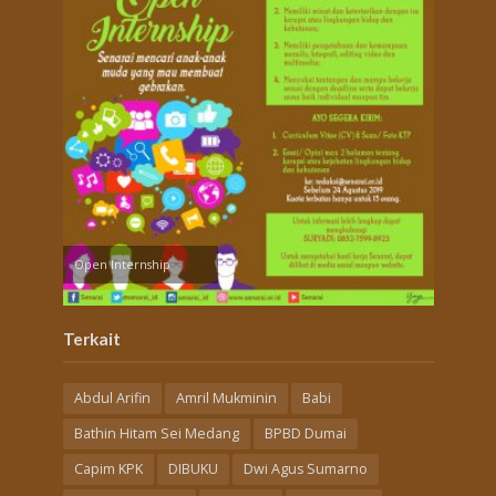
Open Internship
Terkait
Abdul Arifin
Amril Mukminin
Babi
Bathin Hitam Sei Medang
BPBD Dumai
Capim KPK
DIBUKU
Dwi Agus Sumarno