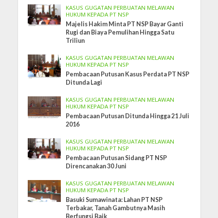
KASUS GUGATAN PERBUATAN MELAWAN
HUKUM KEPADA PT NSP
Majelis Hakim Minta PT NSP Bayar Ganti
Rugi dan Biaya Pemulihan Hingga Satu
Triliun
KASUS GUGATAN PERBUATAN MELAWAN
HUKUM KEPADA PT NSP
Pembacaan Putusan Kasus Perdata PT NSP
Ditunda Lagi
KASUS GUGATAN PERBUATAN MELAWAN
HUKUM KEPADA PT NSP
Pembacaan Putusan Ditunda Hingga 21 Juli
2016
KASUS GUGATAN PERBUATAN MELAWAN
HUKUM KEPADA PT NSP
Pembacaan Putusan Sidang PT NSP
Direncanakan 30 Juni
KASUS GUGATAN PERBUATAN MELAWAN
HUKUM KEPADA PT NSP
Basuki Sumawinata: Lahan PT NSP
Terbakar, Tanah Gambutnya Masih
Berfungsi Baik