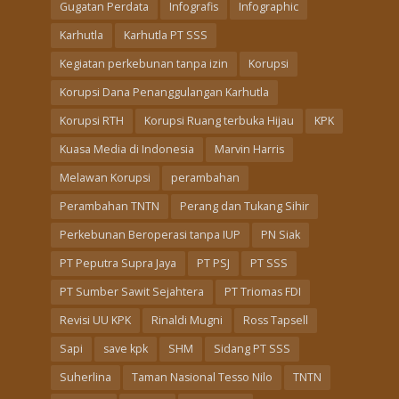
Gugatan Perdata
Infografis
Infographic
Karhutla
Karhutla PT SSS
Kegiatan perkebunan tanpa izin
Korupsi
Korupsi Dana Penanggulangan Karhutla
Korupsi RTH
Korupsi Ruang terbuka Hijau
KPK
Kuasa Media di Indonesia
Marvin Harris
Melawan Korupsi
perambahan
Perambahan TNTN
Perang dan Tukang Sihir
Perkebunan Beroperasi tanpa IUP
PN Siak
PT Peputra Supra Jaya
PT PSJ
PT SSS
PT Sumber Sawit Sejahtera
PT Triomas FDI
Revisi UU KPK
Rinaldi Mugni
Ross Tapsell
Sapi
save kpk
SHM
Sidang PT SSS
Suherlina
Taman Nasional Tesso Nilo
TNTN