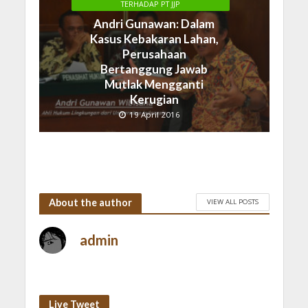
TERHADAP PT JJP
Andri Gunawan: Dalam
Kasus Kebakaran Lahan,
Perusahaan
Bertanggung Jawab
Mutlak Mengganti
Kerugian
19 April 2016
About the author
VIEW ALL POSTS
admin
Live Tweet