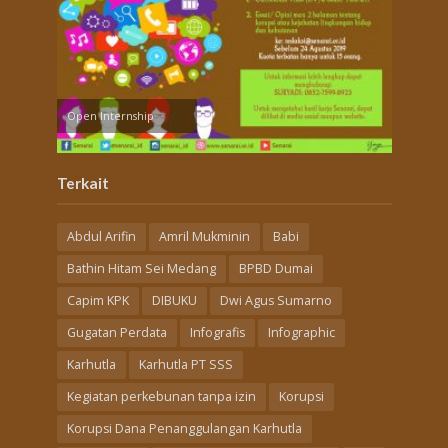
Open Internship
Terkait
Abdul Arifin
Amril Mukminin
Babi
Bathin Hitam Sei Medang
BPBD Dumai
Capim KPK
DIBUKU
Dwi Agus Sumarno
Gugatan Perdata
Infografis
Infographic
Karhutla
Karhutla PT SSS
Kegiatan perkebunan tanpa izin
Korupsi
Korupsi Dana Penanggulangan Karhutla