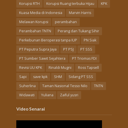
Korupsi RTH
Korupsi Ruang terbuka Hijau
KPK
Kuasa Media di Indonesia
Marvin Harris
Melawan Korupsi
perambahan
Perambahan TNTN
Perang dan Tukang Sihir
Perkebunan Beroperasi tanpa IUP
PN Siak
PT Peputra Supra Jaya
PT PSJ
PT SSS
PT Sumber Sawit Sejahtera
PT Triomas FDI
Revisi UU KPK
Rinaldi Mugni
Ross Tapsell
Sapi
save kpk
SHM
Sidang PT SSS
Suherlina
Taman Nasional Tesso Nilo
TNTN
Widawati
Yuliana
Zaiful yusri
Video Senarai