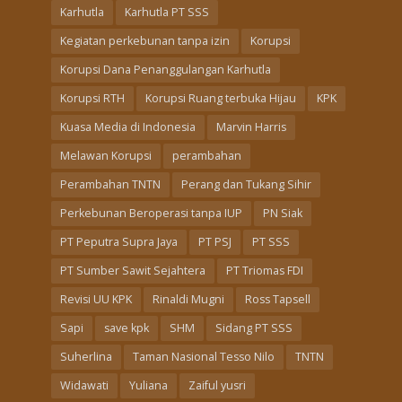
Karhutla
Karhutla PT SSS
Kegiatan perkebunan tanpa izin
Korupsi
Korupsi Dana Penanggulangan Karhutla
Korupsi RTH
Korupsi Ruang terbuka Hijau
KPK
Kuasa Media di Indonesia
Marvin Harris
Melawan Korupsi
perambahan
Perambahan TNTN
Perang dan Tukang Sihir
Perkebunan Beroperasi tanpa IUP
PN Siak
PT Peputra Supra Jaya
PT PSJ
PT SSS
PT Sumber Sawit Sejahtera
PT Triomas FDI
Revisi UU KPK
Rinaldi Mugni
Ross Tapsell
Sapi
save kpk
SHM
Sidang PT SSS
Suherlina
Taman Nasional Tesso Nilo
TNTN
Widawati
Yuliana
Zaiful yusri