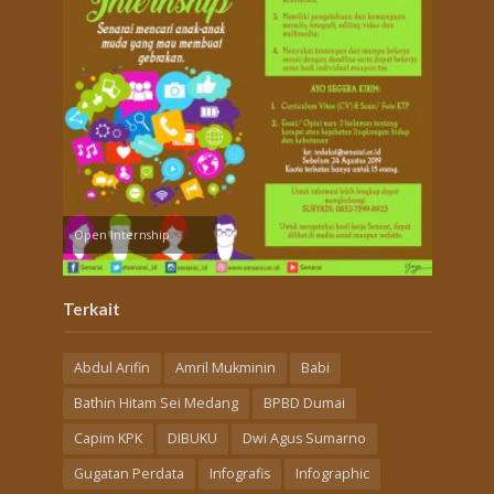
Open Internship
Terkait
Abdul Arifin
Amril Mukminin
Babi
Bathin Hitam Sei Medang
BPBD Dumai
Capim KPK
DIBUKU
Dwi Agus Sumarno
Gugatan Perdata
Infografis
Infographic