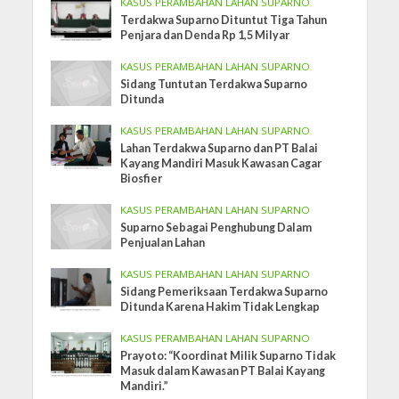
KASUS PERAMBAHAN LAHAN SUPARNO
Terdakwa Suparno Dituntut Tiga Tahun
Penjara dan Denda Rp 1,5 Milyar
KASUS PERAMBAHAN LAHAN SUPARNO
Sidang Tuntutan Terdakwa Suparno
Ditunda
KASUS PERAMBAHAN LAHAN SUPARNO
Lahan Terdakwa Suparno dan PT Balai
Kayang Mandiri Masuk Kawasan Cagar
Biosfier
KASUS PERAMBAHAN LAHAN SUPARNO
Suparno Sebagai Penghubung Dalam
Penjualan Lahan
KASUS PERAMBAHAN LAHAN SUPARNO
Sidang Pemeriksaan Terdakwa Suparno
Ditunda Karena Hakim Tidak Lengkap
KASUS PERAMBAHAN LAHAN SUPARNO
Prayoto: “Koordinat Milik Suparno Tidak
Masuk dalam Kawasan PT Balai Kayang
Mandiri.”