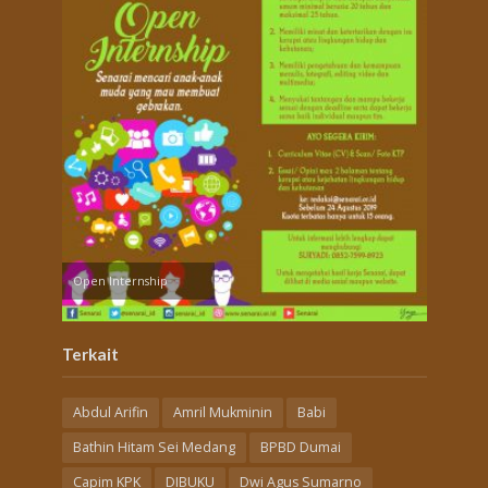
Open Internship
Terkait
Abdul Arifin
Amril Mukminin
Babi
Bathin Hitam Sei Medang
BPBD Dumai
Capim KPK
DIBUKU
Dwi Agus Sumarno