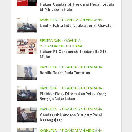
Hukum Gandaerah Hendana, Pecat Kepala
BPN Indragiri Hulu
KARHUTLA
•
PT GANDAERAH HENDANA
Duplik: Fakta Sidang Jaksa berisi Khayalan
BENTANGAN
•
KARHUTLA
•
PT GANDAERAH HENDANA
Hukum PT Gandaerah Hendana Rp 218
Miliar
KARHUTLA
•
PT GANDAERAH HENDANA
Replik: Tetap Pada Tuntutan
KARHUTLA
•
PT GANDAERAH HENDANA
Pleidoi: Tidak Ditemukan Pelaku Yang
Sengaja Bakar Lahan
KARHUTLA
•
PT GANDAERAH HENDANA
Gandaerah Hendana Dituntut Pasal
Kesengajaan
KARHUTLA
•
PT GANDAERAH HENDANA