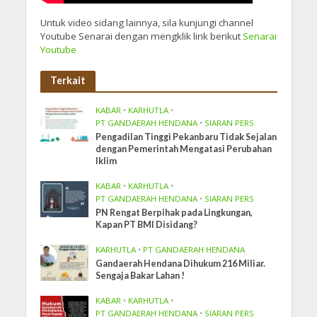
Untuk video sidang lainnya, sila kunjungi channel
Youtube Senarai dengan mengklik link berikut
Senarai
Youtube
Terkait
KABAR
•
KARHUTLA
•
PT GANDAERAH HENDANA
•
SIARAN PERS
Pengadilan Tinggi Pekanbaru Tidak Sejalan
dengan Pemerintah Mengatasi Perubahan
Iklim
KABAR
•
KARHUTLA
•
PT GANDAERAH HENDANA
•
SIARAN PERS
PN Rengat Berpihak pada Lingkungan,
Kapan PT BMI Disidang?
KARHUTLA
•
PT GANDAERAH HENDANA
Gandaerah Hendana Dihukum 216 Miliar.
Sengaja Bakar Lahan !
KABAR
•
KARHUTLA
•
PT GANDAERAH HENDANA
•
SIARAN PERS