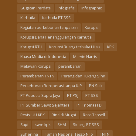
Gugatan Perdata
Infografis
Infographic
Karhutla
Karhutla PT SSS
Kegiatan perkebunan tanpa izin
Korupsi
Korupsi Dana Penanggulangan Karhutla
Korupsi RTH
Korupsi Ruang terbuka Hijau
KPK
Kuasa Media di Indonesia
Marvin Harris
Melawan Korupsi
perambahan
Perambahan TNTN
Perang dan Tukang Sihir
Perkebunan Beroperasi tanpa IUP
PN Siak
PT Peputra Supra Jaya
PT PSJ
PT SSS
PT Sumber Sawit Sejahtera
PT Triomas FDI
Revisi UU KPK
Rinaldi Mugni
Ross Tapsell
Sapi
save kpk
SHM
Sidang PT SSS
Suherlina
Taman Nasional Tesso Nilo
TNTN