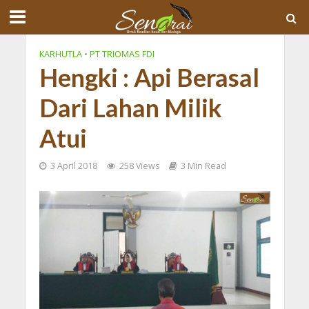
KARHUTLA
•
PT TRIOMAS FDI
Hengki : Api Berasal
Dari Lahan Milik
Atui
3 April 2018
258 Views
3 Min Read