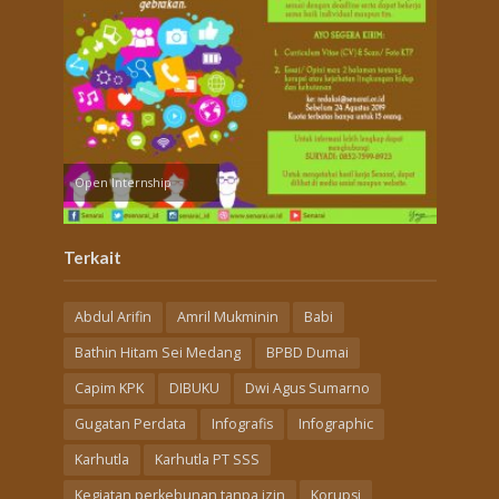
Open Internship
Terkait
Abdul Arifin
Amril Mukminin
Babi
Bathin Hitam Sei Medang
BPBD Dumai
Capim KPK
DIBUKU
Dwi Agus Sumarno
Gugatan Perdata
Infografis
Infographic
Karhutla
Karhutla PT SSS
Kegiatan perkebunan tanpa izin
Korupsi