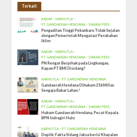
Terkait
KABAR
•
KARHUTLA
•
PT GANDAERAH HENDANA
•
SIARAN PERS
Pengadilan Tinggi Pekanbaru Tidak Sejalan
dengan Pemerintah Mengatasi Perubahan
Iklim
KABAR
•
KARHUTLA
•
PT GANDAERAH HENDANA
•
SIARAN PERS
PN Rengat Berpihak pada Lingkungan,
Kapan PT BMI Disidang?
KARHUTLA
•
PT GANDAERAH HENDANA
Gandaerah Hendana Dihukum 216 Miliar.
Sengaja Bakar Lahan !
KABAR
•
KARHUTLA
•
PT GANDAERAH HENDANA
•
SIARAN PERS
Hukum Gandaerah Hendana, Pecat Kepala
BPN Indragiri Hulu
KARHUTLA
•
PT GANDAERAH HENDANA
Duplik: Fakta Sidang Jaksa berisi Khayalan