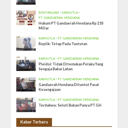
BENTANGAN
•
KARHUTLA
•
PT GANDAERAH HENDANA
Hukum PT Gandaerah Hendana Rp 218
Miliar
KARHUTLA
•
PT GANDAERAH HENDANA
Replik: Tetap Pada Tuntutan
KARHUTLA
•
PT GANDAERAH HENDANA
Pleidoi: Tidak Ditemukan Pelaku Yang
Sengaja Bakar Lahan
KARHUTLA
•
PT GANDAERAH HENDANA
Gandaerah Hendana Dituntut Pasal
Kesengajaan
KARHUTLA
•
PT GANDAERAH HENDANA
Terdakwa : Seluti Bukan Punya PT GH
Kabar Terbaru