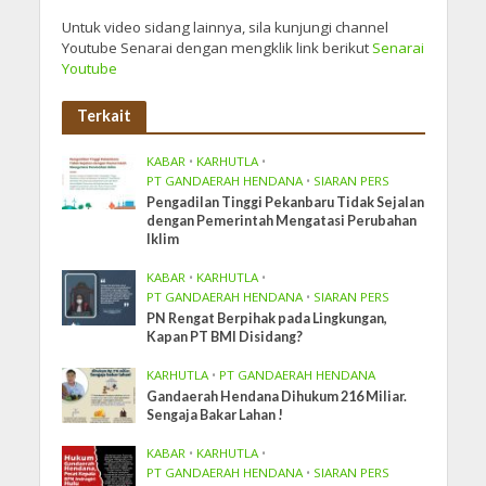
Untuk video sidang lainnya, sila kunjungi channel
Youtube Senarai dengan mengklik link berikut
Senarai
Youtube
Terkait
KABAR
•
KARHUTLA
•
PT GANDAERAH HENDANA
•
SIARAN PERS
Pengadilan Tinggi Pekanbaru Tidak Sejalan
dengan Pemerintah Mengatasi Perubahan
Iklim
KABAR
•
KARHUTLA
•
PT GANDAERAH HENDANA
•
SIARAN PERS
PN Rengat Berpihak pada Lingkungan,
Kapan PT BMI Disidang?
KARHUTLA
•
PT GANDAERAH HENDANA
Gandaerah Hendana Dihukum 216 Miliar.
Sengaja Bakar Lahan !
KABAR
•
KARHUTLA
•
PT GANDAERAH HENDANA
•
SIARAN PERS