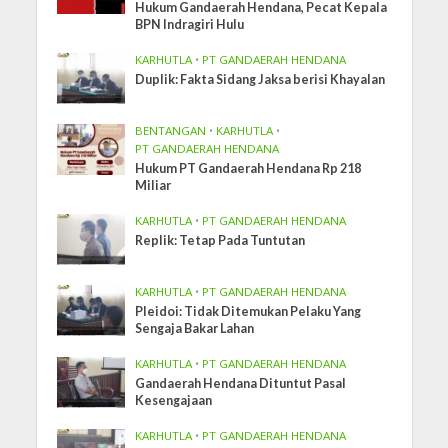
Hukum Gandaerah Hendana, Pecat Kepala
BPN Indragiri Hulu
KARHUTLA
•
PT GANDAERAH HENDANA
Duplik: Fakta Sidang Jaksa berisi Khayalan
BENTANGAN
•
KARHUTLA
•
PT GANDAERAH HENDANA
Hukum PT Gandaerah Hendana Rp 218
Miliar
KARHUTLA
•
PT GANDAERAH HENDANA
Replik: Tetap Pada Tuntutan
KARHUTLA
•
PT GANDAERAH HENDANA
Pleidoi: Tidak Ditemukan Pelaku Yang
Sengaja Bakar Lahan
KARHUTLA
•
PT GANDAERAH HENDANA
Gandaerah Hendana Dituntut Pasal
Kesengajaan
KARHUTLA
•
PT GANDAERAH HENDANA