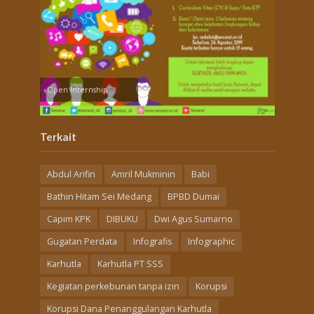
Open Internship
Terkait
Abdul Arifin
Amril Mukminin
Babi
Bathin Hitam Sei Medang
BPBD Dumai
Capim KPK
DIBUKU
Dwi Agus Sumarno
Gugatan Perdata
Infografis
Infographic
Karhutla
Karhutla PT SSS
Kegiatan perkebunan tanpa izin
Korupsi
Korupsi Dana Penanggulangan Karhutla