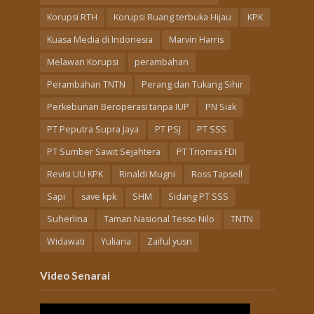
Korupsi RTH
Korupsi Ruang terbuka Hijau
KPK
Kuasa Media di Indonesia
Marvin Harris
Melawan Korupsi
perambahan
Perambahan TNTN
Perang dan Tukang Sihir
Perkebunan Beroperasi tanpa IUP
PN Siak
PT Peputra Supra Jaya
PT PSJ
PT SSS
PT Sumber Sawit Sejahtera
PT Triomas FDI
Revisi UU KPK
Rinaldi Mugni
Ross Tapsell
Sapi
save kpk
SHM
Sidang PT SSS
Suherlina
Taman Nasional Tesso Nilo
TNTN
Widawati
Yuliana
Zaiful yusri
Video Senarai