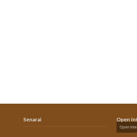
Senarai
Open In
Open Inte