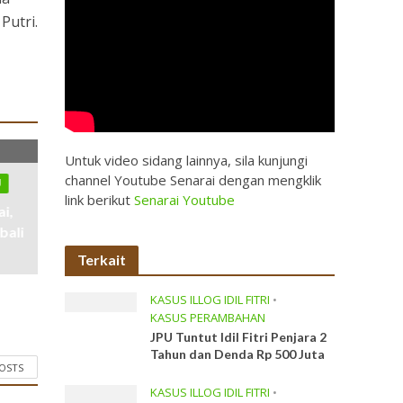
Putri.
Untuk video sidang lainnya, sila kunjungi
channel Youtube Senarai dengan mengklik
U
link berikut
Senarai Youtube
i,
bali
Terkait
KASUS ILLOG IDIL FITRI
•
KASUS PERAMBAHAN
JPU Tuntut Idil Fitri Penjara 2
Tahun dan Denda Rp 500 Juta
POSTS
KASUS ILLOG IDIL FITRI
•