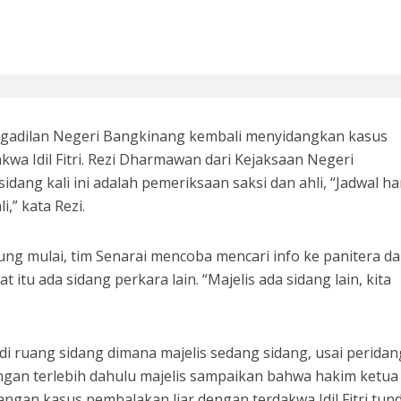
si 1998: Menanti Aksi Kepala Daerah Mengaudit Bisnis dan HAM
engadilan Negeri Bangkinang kembali menyidangkan kasus
kwa Idil Fitri. Rezi Dharmawan dari Kejaksaan Negeri
dang kali ini adalah pemeriksaan saksi dan ahli, “Jadwal har
i,” kata Rezi.
g mulai, tim Senarai mencoba mencari info ke panitera da
 Bupati Siak Terpilih, Menghentikan Moral Hazzard Pilkada Berikutnya
 itu ada sidang perkara lain. “Majelis ada sidang lain, kita
i ruang sidang dimana majelis sedang sidang, usai perida
ngan terlebih dahulu majelis sampaikan bahwa hakim ketua
angan kasus pembalakan liar dengan terdakwa Idil Fitri tun