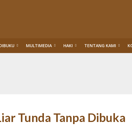
DIBUKU
MULTIMEDIA
HAKI
TENTANG KAMI
K
upsi Surya Darmadi dan Abdul Wahid di Riau
itik Hukum HAM: Tragedi Pembiaran Pemenuhan HSP dan HESB hingga 27 Tah
n dan Menteri Hukum dan HAM:Evaluasi PBPH dan Pengesahan Legalitas PT S
ggung Jawab Sosial Perusahaan di Riau: Wajib Membuka Partisipasi Publik S
da Riau: Mengumandangkan Tuah dan Marwah Green Policing
akuan Sawit Ilegal dalam Kawasan Hutan Konservasi: Perusahaan Satu Daur, 
an Hutan: Korporasi Tidak Pernah Dipidana bahkan Dilegalkan, Warga Dikrim
ASAN HUTAN:”PENERTIBAN” TN TESSO NILO DI ERA TIGA PRESIDEN (1)
iar Tunda Tanpa Dibuka