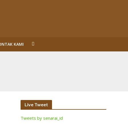
ONTAK KAMI
un Reformasi
SL Karena Melanggar Prinsip Bisnis dan HAM serta
ecara Bermakna dan Maksimal
Perorangan Serahkan Lahan
inalisasi (2)
Live Tweet
Tweets by senarai_id