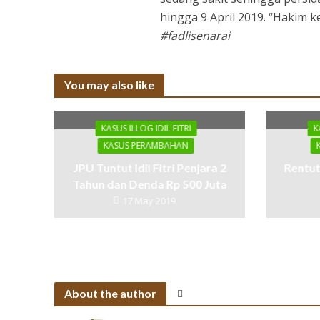
hingga 9 April 2019. “Hakim ke
#fadlisenarai
You may also like
KASUS ILLOG IDIL FITRI
K
KASUS PERAMBAHAN
JPU Tuntut Idil Fitri Penjara 2
Rentut
Tahun dan Denda Rp 500 Juta
17 May 2019
About the author