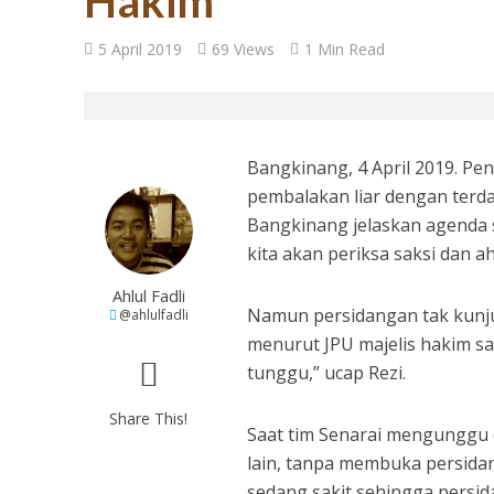
Hakim
27 Tahun Reforma
5 April 2019
69 Views
1 Min Read
Bangkinang, 4 April 2019. P
pembalakan liar dengan terda
Bangkinang jelaskan agenda si
kita akan periksa saksi dan ahl
Ahlul Fadli
Namun persidangan tak kunjun
@ahlulfadli
Tugas Mulia untuk
menurut JPU majelis hakim saat
tunggu,” ucap Rezi.
Share This!
Saat tim Senarai mengunggu d
lain, tanpa membuka persida
sedang sakit sehingga persid