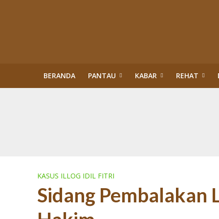
BERANDA
PANTAU
KABAR
REHAT
Kisah Sukses Kor
Buku Tragedi Pol
Menteri Kehutana
Terlibat Korupsi
Revisi Perda Tan
Tiga Bulan Kapol
Diskriminasi Perl
Sawit Dalam Kawas
PENERTIBAN KAW
KASUS ILLOG IDIL FITRI
Sidang Pembalakan L