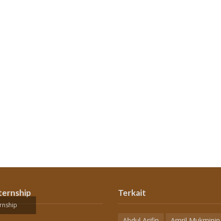
ternship
Terkait
rnship
Abdul Arifin
Amril Mukminin