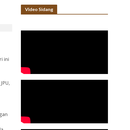
Video Sidang
i ini
 JPU,
ngan
da