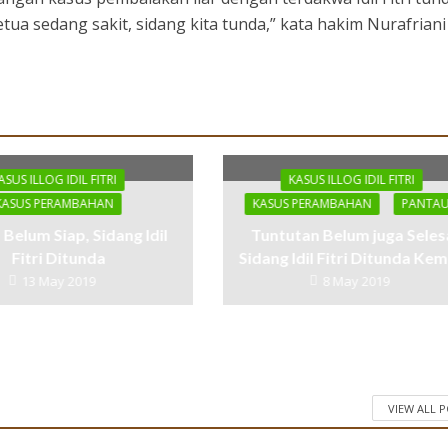
tua sedang sakit, sidang kita tunda,” kata hakim Nurafriani 
ASUS ILLOG IDIL FITRI
KASUS ILLOG IDIL FITRI
KASUS PERAMBAHAN
KASUS PERAMBAHAN
PANTA
 Belum Siap, Sidang Idil
Tuntutan Belum juga Selesa
Fitri Ditunda
Sidang Idil Fitri Ditunda Kem
13 May 2019
8 May 2019
VIEW ALL 