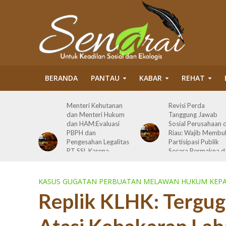
BERANDA
PANTAU
KABAR
REHAT
 Politik
Menteri Kehutanan
Revisi Perda
 Tragedi
dan Menteri Hukum
Tanggung Jawab
dan HAM:Evaluasi
Sosial Perusahaan d
 HSP dan
PBPH dan
Riau: Wajib Membu
a 27
Pengesahan Legalitas
Partisipasi Publik
rmasi
PT SSL Karena
Secara Bermakna d
Melanggar Prinsip
Maksimal
Bisnis dan HAM serta
Terlibat Korupsi
KASUS GUGATAN PERBUATAN MELAWAN HUKUM KEPA
Replik KLHK: Tergu