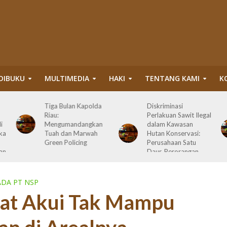
DIBUKU
MULTIMEDIA
HAKI
TENTANG KAMI
K
Tiga Bulan Kapolda
Diskriminasi
Riau:
Perlakuan Sawit Ilegal
i
Mengumandangkan
dalam Kawasan
ka
Tuah dan Marwah
Hutan Konservasi:
Green Policing
Perusahaan Satu
an
Daur, Perorangan
Serahkan Lahan
DA PT NSP
gat Akui Tak Mampu