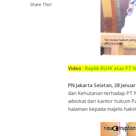
Share This!
Video :
Replik KLHK atas PT 
PN Jakarta Selatan, 28 Janua
dan Kehutanan terhadap PT N
advokat dari kantor hukum Pa
halaman kepada majelis hak