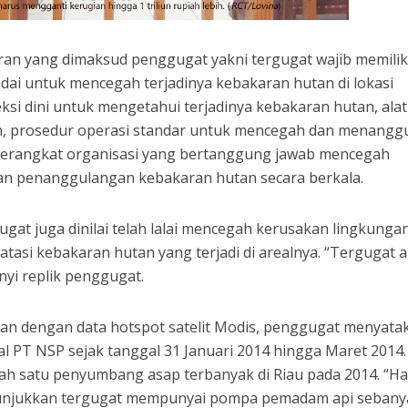
n yang dimaksud penggugat yakni tergugat wajib memilik
ai untuk mencegah terjadinya kebakaran hutan di lokasi
ksi dini untuk mengetahui terjadinya kebakaran hutan, alat
, prosedur operasi standar untuk mencegah dan menangg
 perangkat organisasi yang bertanggung jawab mencegah
han penanggulangan kebakaran hutan secara berkala.
ugat juga dinilai telah lalai mencegah kerusakan lingkunga
asi kebakaran hutan yang terjadi di arealnya. “Tergugat a
nyi replik penggugat.
gan dengan data hotspot satelit Modis, penggugat menyata
eal PT NSP sejak tanggal 31 Januari 2014 hingga Maret 2014.
ah satu penyumbang asap terbanyak di Riau pada 2014. “Ha
enunjukkan tergugat mempunyai pompa pemadam api sebany