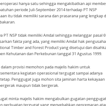
 beroperasi hanya satu sehingga mengakibatkan api membe
epatuhan periode Juli-September 2014 terhadap PT NSP
n itu tidak memiliki sarana dan prasarana yang lengkap 
bakaran.
 PT NSP tidak memiliki Amdal sehingga melanggar pasal 
arkan fakta yang ada, yang memiliki Amdal hak pengusah
ional Timber and Forest Product yang disetujui dan disahk
men Kehutanan dan Perkebunan tanggal 31 Agustus 1999.
 dalam provisi memohon pada majelis hakim untuk
sementara kegiatan operasional tergugat sampai adanya
etap. Penggugat juga mohon sita jaminan harta kekayaan 
bergerak maupun tidak bergerak.
ugat minta majelis hakim mengabulkan gugatan pengguga
an perbuatan tergugat yang menyebabkan pencemaran ata