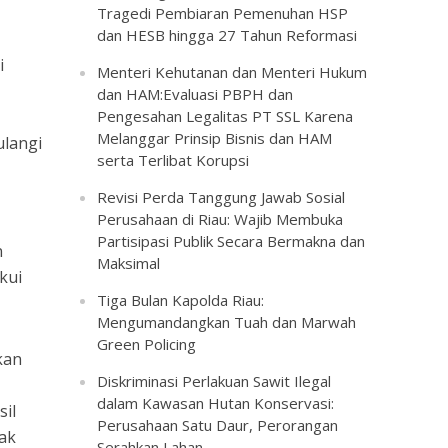
Tragedi Pembiaran Pemenuhan HSP
dan HESB hingga 27 Tahun Reformasi
i
Menteri Kehutanan dan Menteri Hukum
dan HAM:Evaluasi PBPH dan
Pengesahan Legalitas PT SSL Karena
Melanggar Prinsip Bisnis dan HAM
ulangi
serta Terlibat Korupsi
Revisi Perda Tanggung Jawab Sosial
Perusahaan di Riau: Wajib Membuka
Partisipasi Publik Secara Bermakna dan
n
Maksimal
kui
Tiga Bulan Kapolda Riau:
Mengumandangkan Tuah dan Marwah
Green Policing
kan
Diskriminasi Perlakuan Sawit Ilegal
dalam Kawasan Hutan Konservasi:
sil
Perusahaan Satu Daur, Perorangan
ak
Serahkan Lahan