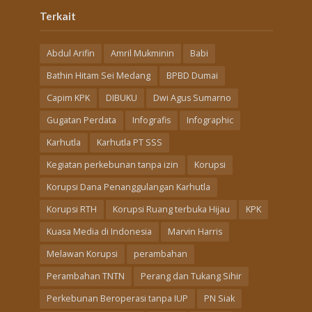
Terkait
Abdul Arifin
Amril Mukminin
Babi
Bathin Hitam Sei Medang
BPBD Dumai
Capim KPK
DIBUKU
Dwi Agus Sumarno
Gugatan Perdata
Infografis
Infographic
Karhutla
Karhutla PT SSS
Kegiatan perkebunan tanpa izin
Korupsi
Korupsi Dana Penanggulangan Karhutla
Korupsi RTH
Korupsi Ruang terbuka Hijau
KPK
Kuasa Media di Indonesia
Marvin Harris
Melawan Korupsi
perambahan
Perambahan TNTN
Perang dan Tukang Sihir
Perkebunan Beroperasi tanpa IUP
PN Siak