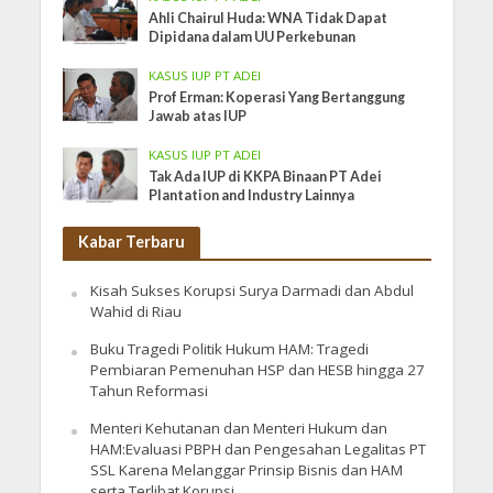
Ahli Chairul Huda: WNA Tidak Dapat
Dipidana dalam UU Perkebunan
KASUS IUP PT ADEI
Prof Erman: Koperasi Yang Bertanggung
Jawab atas IUP
KASUS IUP PT ADEI
Tak Ada IUP di KKPA Binaan PT Adei
Plantation and Industry Lainnya
Kabar Terbaru
Kisah Sukses Korupsi Surya Darmadi dan Abdul
Wahid di Riau
Buku Tragedi Politik Hukum HAM: Tragedi
Pembiaran Pemenuhan HSP dan HESB hingga 27
Tahun Reformasi
Menteri Kehutanan dan Menteri Hukum dan
HAM:Evaluasi PBPH dan Pengesahan Legalitas PT
SSL Karena Melanggar Prinsip Bisnis dan HAM
serta Terlibat Korupsi