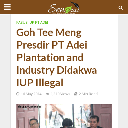
KASUS IUP PT ADEI
Goh Tee Meng
Presdir PT Adei
Plantation and
Industry Didakwa
IUP Illegal
16 May 2014
1,310 Views
2 Min Read