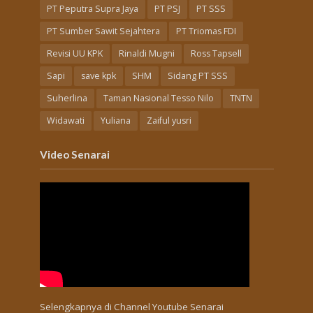
PT Peputra Supra Jaya
PT PSJ
PT SSS
PT Sumber Sawit Sejahtera
PT Triomas FDI
Revisi UU KPK
Rinaldi Mugni
Ross Tapsell
Sapi
save kpk
SHM
Sidang PT SSS
Suherlina
Taman Nasional Tesso Nilo
TNTN
Widawati
Yuliana
Zaiful yusri
Video Senarai
Selengkapnya di
Channel Youtube Senarai