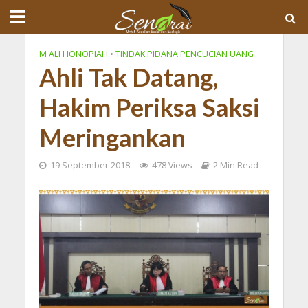
M ALI HONOPIAH
•
TINDAK PIDANA PENCUCIAN UANG
Ahli Tak Datang,
Hakim Periksa Saksi
Meringankan
19 September 2018
478 Views
2 Min Read