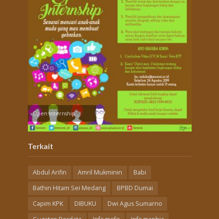
Open Internship
Terkait
Abdul Arifin
Amril Mukminin
Babi
Bathin Hitam Sei Medang
BPBD Dumai
Capim KPK
DIBUKU
Dwi Agus Sumarno