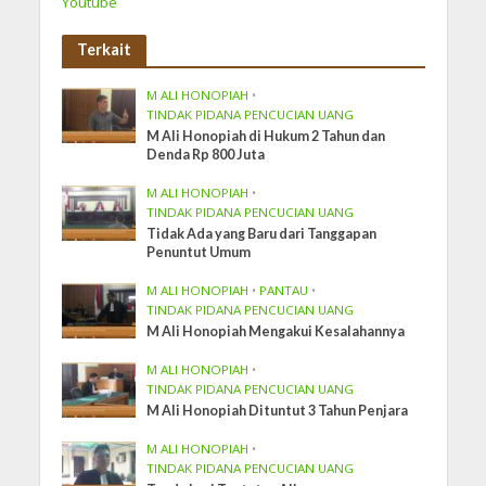
Youtube
Terkait
M ALI HONOPIAH
•
TINDAK PIDANA PENCUCIAN UANG
M Ali Honopiah di Hukum 2 Tahun dan
Denda Rp 800 Juta
M ALI HONOPIAH
•
TINDAK PIDANA PENCUCIAN UANG
Tidak Ada yang Baru dari Tanggapan
Penuntut Umum
M ALI HONOPIAH
•
PANTAU
•
TINDAK PIDANA PENCUCIAN UANG
M Ali Honopiah Mengakui Kesalahannya
M ALI HONOPIAH
•
TINDAK PIDANA PENCUCIAN UANG
M Ali Honopiah Dituntut 3 Tahun Penjara
M ALI HONOPIAH
•
TINDAK PIDANA PENCUCIAN UANG