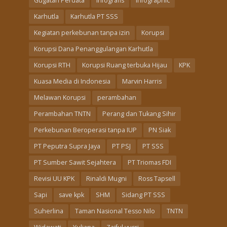
Gugatan Perdata
Infografis
Infographic
Karhutla
Karhutla PT SSS
Kegiatan perkebunan tanpa izin
Korupsi
Korupsi Dana Penanggulangan Karhutla
Korupsi RTH
Korupsi Ruang terbuka Hijau
KPK
Kuasa Media di Indonesia
Marvin Harris
Melawan Korupsi
perambahan
Perambahan TNTN
Perang dan Tukang Sihir
Perkebunan Beroperasi tanpa IUP
PN Siak
PT Peputra Supra Jaya
PT PSJ
PT SSS
PT Sumber Sawit Sejahtera
PT Triomas FDI
Revisi UU KPK
Rinaldi Mugni
Ross Tapsell
Sapi
save kpk
SHM
Sidang PT SSS
Suherlina
Taman Nasional Tesso Nilo
TNTN