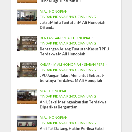
Tunda Lagi Tuntutan Ali
M ALI HONOPIAH
•
TINDAK PIDANA PENCUCIAN UANG
Jaksa Minta Tuntutan M Ali Honopiah
Ditunda
BENTANGAN
•
M ALI HONOPIAH
•
TINDAK PIDANA PENCUCIAN UANG
Bentangan Jelang Tuntutan Kasus TPPU
Terdakwa M Ali Honopiah
KABAR
•
M ALI HONOPIAH
•
SIARAN PERS
•
TINDAK PIDANA PENCUCIAN UANG
JPU Jangan Takut Menuntut Seberat-
beratnya Terdakwa M Ali Honopiah
M ALI HONOPIAH
•
TINDAK PIDANA PENCUCIAN UANG
Ahli, Saksi Meringankan dan Terdakwa
Diperiksa Bergantian
M ALI HONOPIAH
•
TINDAK PIDANA PENCUCIAN UANG
Ahli Tak Datang, Hakim Periksa Saksi