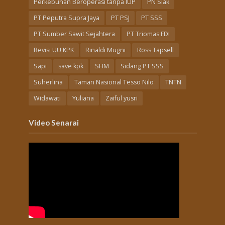
Perkebunan Beroperasi tanpa IUP
PN Siak
PT Peputra Supra Jaya
PT PSJ
PT SSS
PT Sumber Sawit Sejahtera
PT Triomas FDI
Revisi UU KPK
Rinaldi Mugni
Ross Tapsell
Sapi
save kpk
SHM
Sidang PT SSS
Suherlina
Taman Nasional Tesso Nilo
TNTN
Widawati
Yuliana
Zaiful yusri
Video Senarai