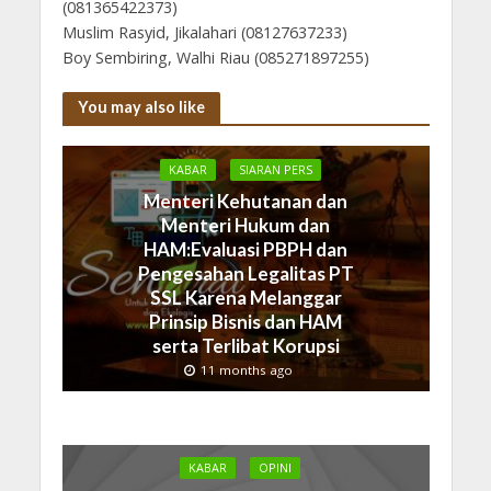
(081365422373)
Muslim Rasyid, Jikalahari (08127637233)
Boy Sembiring, Walhi Riau (085271897255)
You may also like
KABAR
SIARAN PERS
Menteri Kehutanan dan
Menteri Hukum dan
HAM:Evaluasi PBPH dan
Pengesahan Legalitas PT
SSL Karena Melanggar
Prinsip Bisnis dan HAM
serta Terlibat Korupsi
11 months ago
KABAR
OPINI