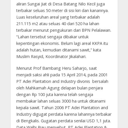
aliran Sungai Jiat di Desa Batang Nilo Kecil juga
terbakar seluas 50 meter di sisi kiri dan kanannya.
Luas keseluruhan areal yang terbakar adalah
211.115 m2 atau seluas 40 dari 520 ha lahan
terbakar menurut pengukuran dari BPN Pelalawan.
“Lahan tersebut sengaja dibakar untuk
kepentingan ekonomis. Belum lagi areal KKPA itu
adalah hutan, kemudian ditanami sawit,” kata
Muslim Rasyid, Koordinator Jikalahari.
Menurut Prof Bambang Heru Saharjo, saat
menjadi saksi ahli pada 15 April 2014, pada 2001
PT Adei Plantation and Industry divonis bersalah
oleh Mahkamah Agung delapan bulan penjara
dengan Rp 100 juta karena telah sengaja
membakar lahan seluas 3000 ha untuk ditanami
kepala sawit. Tahun 2006 PT Adei Plantation and
Industry digugat perdata karena lahannya terbakar
di Bengkalis. Gugatan perdata senilai USD 1,1 juta.
Data Walhi Riau menyebut, PT Adei Plantation &