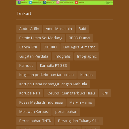
Terkait
Abdul Arifin
Amril Mukminin
Babi
Bathin Hitam Sei Medang
BPBD Dumai
Capim KPK
DIBUKU
Dwi Agus Sumarno
Gugatan Perdata
Infografis
Infographic
Karhutla
Karhutla PT SSS
Kegiatan perkebunan tanpa izin
Korupsi
Korupsi Dana Penanggulangan Karhutla
Korupsi RTH
Korupsi Ruang terbuka Hijau
KPK
Kuasa Media di Indonesia
Marvin Harris
Melawan Korupsi
perambahan
Perambahan TNTN
Perang dan Tukang Sihir