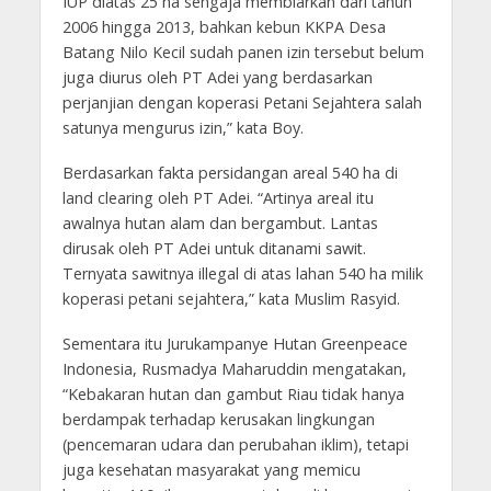
IUP diatas 25 ha sengaja membiarkan dari tahun
2006 hingga 2013, bahkan kebun KKPA Desa
Batang Nilo Kecil sudah panen izin tersebut belum
juga diurus oleh PT Adei yang berdasarkan
perjanjian dengan koperasi Petani Sejahtera salah
satunya mengurus izin,” kata Boy.
Berdasarkan fakta persidangan areal 540 ha di
land clearing oleh PT Adei. “Artinya areal itu
awalnya hutan alam dan bergambut. Lantas
dirusak oleh PT Adei untuk ditanami sawit.
Ternyata sawitnya illegal di atas lahan 540 ha milik
koperasi petani sejahtera,” kata Muslim Rasyid.
Sementara itu Jurukampanye Hutan Greenpeace
Indonesia, Rusmadya Maharuddin mengatakan,
“Kebakaran hutan dan gambut Riau tidak hanya
berdampak terhadap kerusakan lingkungan
(pencemaran udara dan perubahan iklim), tetapi
juga kesehatan masyarakat yang memicu