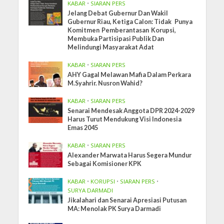
KABAR
•
SIARAN PERS
Jelang Debat Gubernur Dan Wakil
Gubernur Riau, Ketiga Calon: Tidak Punya
Komitmen Pemberantasan Korupsi,
Membuka Partisipasi Publik Dan
Melindungi Masyarakat Adat
KABAR
•
SIARAN PERS
AHY Gagal Melawan Mafia Dalam Perkara
M.Syahrir. Nusron Wahid?
KABAR
•
SIARAN PERS
Senarai Mendesak Anggota DPR 2024-2029
Harus Turut Mendukung Visi Indonesia
Emas 2045
KABAR
•
SIARAN PERS
Alexander Marwata Harus Segera Mundur
Sebagai Komisioner KPK
KABAR
•
KORUPSI
•
SIARAN PERS
•
SURYA DARMADI
Jikalahari dan Senarai Apresiasi Putusan
MA: Menolak PK Surya Darmadi