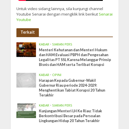
Untuk video sidang lainnya, sila kunjungi channel
Youtube Senarai dengan mengklik link berikut
Senarai
Youtube
Terkait
KABAR
•
SIARAN PERS
Menteri Kehutanan dan Menteri Hukum
dan HAM:Evaluasi PBPH dan Pengesahan
Legalitas PT SSL Karena Melanggar Prinsip
Bisnis dan HAM serta Terlibat Korupsi
KABAR
•
OPINI
Harapan Kepada Gubernur-Wakil
Gubernur Riau periode 2024-2029:
Menghentikan Tabiat Korupsi 20 Tahun
Terakhir
KABAR
•
SIARAN PERS
Kunjungan Menteri LH Ke Riau: Tidak
Berkontribusi Besar pada Persoalan
Lingkungan Hidup 20 Tahun Terakhir