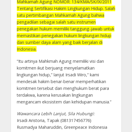
Mahkamah Agung NOMOR: 134/KMA/SK/IX/2011
Tentang Sertifikasi Hakim Lingkungan Hidup. Salah
satu pertimbangan Mahkamah Agung bahwa
pengadilan sebagai salah satu instrumen
penegakan hukum memiliki tanggung-jawab untuk
memastikan penegakan hukum lingkungan hidup
dan sumber daya alam yang baik berjalan di
Indonesia.
“Itu artinya Mahkmah Agung memiliki visi dan
komitmen ikut berjuang menyelamatkan
lingkungan hidup,” lanjut Irsadi Wiro,” kami
mendesak hakim benar-benar memperhatikan
komitmen tersebut dan menghukum berat para
terdakwa, karena kerusakan lingkungan
mengancam ekosistem dan kehidupan manusia.”
Wawancara Lebih Lanjut, Sila Hubungi:
Irsadi Aristoria, Tapak (081317456776)
Rusmadya Maharuddin, Greenpeace Indonesia