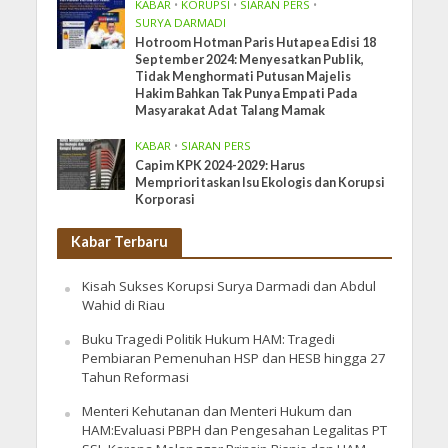
KABAR
•
KORUPSI
•
SIARAN PERS
•
SURYA DARMADI
Hotroom Hotman Paris Hutapea Edisi 18
September 2024: Menyesatkan Publik,
Tidak Menghormati Putusan Majelis
Hakim Bahkan Tak Punya Empati Pada
Masyarakat Adat Talang Mamak
KABAR
•
SIARAN PERS
Capim KPK 2024-2029: Harus
Memprioritaskan Isu Ekologis dan Korupsi
Korporasi
Kabar Terbaru
Kisah Sukses Korupsi Surya Darmadi dan Abdul
Wahid di Riau
Buku Tragedi Politik Hukum HAM: Tragedi
Pembiaran Pemenuhan HSP dan HESB hingga 27
Tahun Reformasi
Menteri Kehutanan dan Menteri Hukum dan
HAM:Evaluasi PBPH dan Pengesahan Legalitas PT