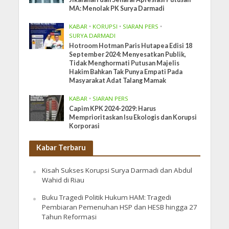
MA: Menolak PK Surya Darmadi
KABAR
•
KORUPSI
•
SIARAN PERS
•
SURYA DARMADI
Hotroom Hotman Paris Hutapea Edisi 18
September 2024: Menyesatkan Publik,
Tidak Menghormati Putusan Majelis
Hakim Bahkan Tak Punya Empati Pada
Masyarakat Adat Talang Mamak
KABAR
•
SIARAN PERS
Capim KPK 2024-2029: Harus
Memprioritaskan Isu Ekologis dan Korupsi
Korporasi
Kabar Terbaru
Kisah Sukses Korupsi Surya Darmadi dan Abdul
Wahid di Riau
Buku Tragedi Politik Hukum HAM: Tragedi
Pembiaran Pemenuhan HSP dan HESB hingga 27
Tahun Reformasi