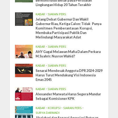
Berkontribusi Besar pada Persoalan
Lingkungan Hidup 20 Tahun Terakhir
KABAR
•
SIARAN PERS
Jelang Debat Gubernur Dan Wakil
Gubernur Riau, Ketiga Calon: Tidak Punya
Komitmen Pemberantasan Korupsi,
Membuka Partisipasi Publik Dan
Melindungi Masyarakat Adat
KABAR
•
SIARAN PERS
AHY Gagal Melawan Mafia Dalam Perkara
M.Syahrir. Nusron Wahid?
KABAR
•
SIARAN PERS
Senarai Mendesak Anggota DPR 2024-2029
Harus Turut Mendukung Visi Indonesia
Emas 2045
KABAR
•
SIARAN PERS
Alexander Marwata Harus Segera Mundur
Sebagai Komisioner KPK
KABAR
•
KORUPSI
•
SIARAN PERS
•
SURYA DARMADI
Jikalahari dan Senarai Apresiasi Putusan