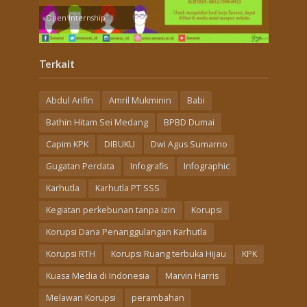
Open Internship
Terkait
Abdul Arifin
Amril Mukminin
Babi
Bathin Hitam Sei Medang
BPBD Dumai
Capim KPK
DIBUKU
Dwi Agus Sumarno
Gugatan Perdata
Infografis
Infographic
Karhutla
Karhutla PT SSS
Kegiatan perkebunan tanpa izin
Korupsi
Korupsi Dana Penanggulangan Karhutla
Korupsi RTH
Korupsi Ruang terbuka Hijau
KPK
Kuasa Media di Indonesia
Marvin Harris
Melawan Korupsi
perambahan