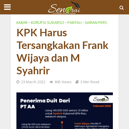
KABAR
•
KORUPSI SUDARSO
•
PANTAU
•
SIARAN PERS
KPK Harus
Tersangkakan Frank
Wijaya dan M
Syahrir
23 March 2022
845 Views
3 Min Read