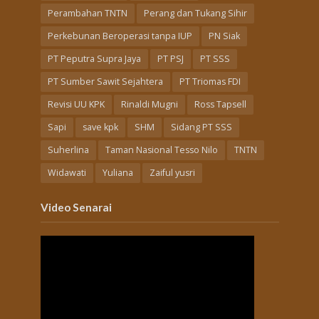
Perambahan TNTN
Perang dan Tukang Sihir
Perkebunan Beroperasi tanpa IUP
PN Siak
PT Peputra Supra Jaya
PT PSJ
PT SSS
PT Sumber Sawit Sejahtera
PT Triomas FDI
Revisi UU KPK
Rinaldi Mugni
Ross Tapsell
Sapi
save kpk
SHM
Sidang PT SSS
Suherlina
Taman Nasional Tesso Nilo
TNTN
Widawati
Yuliana
Zaiful yusri
Video Senarai