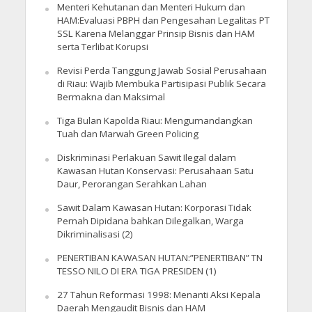
Menteri Kehutanan dan Menteri Hukum dan
HAM:Evaluasi PBPH dan Pengesahan Legalitas PT
SSL Karena Melanggar Prinsip Bisnis dan HAM
serta Terlibat Korupsi
Revisi Perda Tanggung Jawab Sosial Perusahaan
di Riau: Wajib Membuka Partisipasi Publik Secara
Bermakna dan Maksimal
Tiga Bulan Kapolda Riau: Mengumandangkan
Tuah dan Marwah Green Policing
Diskriminasi Perlakuan Sawit Ilegal dalam
Kawasan Hutan Konservasi: Perusahaan Satu
Daur, Perorangan Serahkan Lahan
Sawit Dalam Kawasan Hutan: Korporasi Tidak
Pernah Dipidana bahkan Dilegalkan, Warga
Dikriminalisasi (2)
PENERTIBAN KAWASAN HUTAN:”PENERTIBAN” TN
TESSO NILO DI ERA TIGA PRESIDEN (1)
27 Tahun Reformasi 1998: Menanti Aksi Kepala
Daerah Mengaudit Bisnis dan HAM