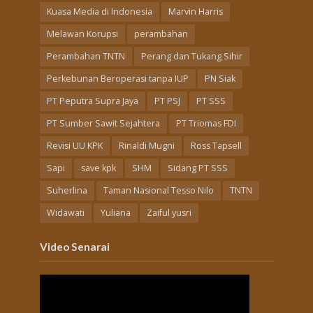
Kuasa Media di Indonesia
Marvin Harris
Melawan Korupsi
perambahan
Perambahan TNTN
Perang dan Tukang Sihir
Perkebunan Beroperasi tanpa IUP
PN Siak
PT Peputra Supra Jaya
PT PSJ
PT SSS
PT Sumber Sawit Sejahtera
PT Triomas FDI
Revisi UU KPK
Rinaldi Mugni
Ross Tapsell
Sapi
save kpk
SHM
Sidang PT SSS
Suherlina
Taman Nasional Tesso Nilo
TNTN
Widawati
Yuliana
Zaiful yusri
Video Senarai