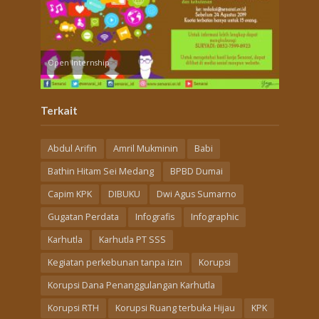
Open Internship
Terkait
Abdul Arifin
Amril Mukminin
Babi
Bathin Hitam Sei Medang
BPBD Dumai
Capim KPK
DIBUKU
Dwi Agus Sumarno
Gugatan Perdata
Infografis
Infographic
Karhutla
Karhutla PT SSS
Kegiatan perkebunan tanpa izin
Korupsi
Korupsi Dana Penanggulangan Karhutla
Korupsi RTH
Korupsi Ruang terbuka Hijau
KPK