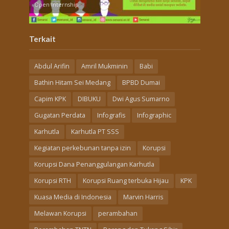
Open Internship
Terkait
Abdul Arifin
Amril Mukminin
Babi
Bathin Hitam Sei Medang
BPBD Dumai
Capim KPK
DIBUKU
Dwi Agus Sumarno
Gugatan Perdata
Infografis
Infographic
Karhutla
Karhutla PT SSS
Kegiatan perkebunan tanpa izin
Korupsi
Korupsi Dana Penanggulangan Karhutla
Korupsi RTH
Korupsi Ruang terbuka Hijau
KPK
Kuasa Media di Indonesia
Marvin Harris
Melawan Korupsi
perambahan