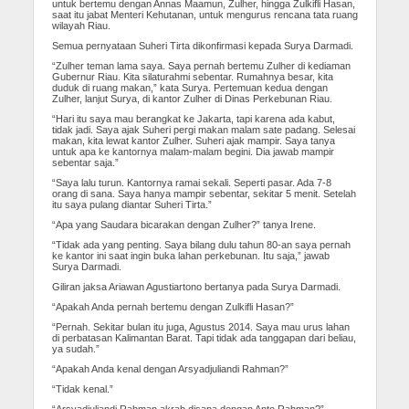
untuk bertemu dengan Annas Maamun, Zulher, hingga Zulkifli Hasan,
saat itu jabat Menteri Kehutanan, untuk mengurus rencana tata ruang
wilayah Riau.
Semua pernyataan Suheri Tirta dikonfirmasi kepada Surya Darmadi.
“Zulher teman lama saya. Saya pernah bertemu Zulher di kediaman
Gubernur Riau. Kita silaturahmi sebentar. Rumahnya besar, kita
duduk di ruang makan,” kata Surya. Pertemuan kedua dengan
Zulher, lanjut Surya, di kantor Zulher di Dinas Perkebunan Riau.
“Hari itu saya mau berangkat ke Jakarta, tapi karena ada kabut,
tidak jadi. Saya ajak Suheri pergi makan malam sate padang. Selesai
makan, kita lewat kantor Zulher. Suheri ajak mampir. Saya tanya
untuk apa ke kantornya malam-malam begini. Dia jawab mampir
sebentar saja.”
“Saya lalu turun. Kantornya ramai sekali. Seperti pasar. Ada 7-8
orang di sana. Saya hanya mampir sebentar, sekitar 5 menit. Setelah
itu saya pulang diantar Suheri Tirta.”
“Apa yang Saudara bicarakan dengan Zulher?” tanya Irene.
“Tidak ada yang penting. Saya bilang dulu tahun 80-an saya pernah
ke kantor ini saat ingin buka lahan perkebunan. Itu saja,” jawab
Surya Darmadi.
Giliran jaksa Ariawan Agustiartono bertanya pada Surya Darmadi.
“Apakah Anda pernah bertemu dengan Zulkifli Hasan?”
“Pernah. Sekitar bulan itu juga, Agustus 2014. Saya mau urus lahan
di perbatasan Kalimantan Barat. Tapi tidak ada tanggapan dari beliau,
ya sudah.”
“Apakah Anda kenal dengan Arsyadjuliandi Rahman?”
“Tidak kenal.”
“Arsyadjuliandi Rahman akrab disapa dengan Anto Rahman?”