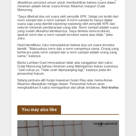
dihadirkan penuntut umum untuk membuktikan bahwa suara dalam
rekaman adalah benar suara Annas Maamun maupun Gulat
Manurung.
“Saya dibekali dua set suara oleh penyidik KPK. Setiap set terdiri dari
norm sampel dan a norm sampel. A norm sampel itu hanya digital
suara saja yang diambil sepotong-sepotong oleh penyidik KPK dari
seluruh rekaman pembicaraan yang ada. Norm sampel adalah suara
yang sudah diketahui identitasnya. Saya diminta mencocokkan,
apakah norm dan a norm sampel tersebut sama atau tidak,” jelas
Joko.
Hasil identifikasi Joko menunjukkan bahwa dua set suara tersebut
identik. “Maksudnya norm dan a norm sampelnya sama. Orang yang
berbicara pada norm sampel dan a norm sampel adalah orang yang
sama,” katanya.
Barita Lumban Gaol menyatakan tidak ada sanggahan dari saksi
Gulat Manurung bahwa rekaman yang didengarkan bukan suaranya.
“Jadi cukup ya. Tidak usah diperpanjang lagi,” katanya pada tim
penasehat hukum.
Sidang perkara alih fungsi kawasan hutan Riau atas nama Annas
Maamun dilanjutkan minggu depan. Penasehat hukum akan
menghadirkan 8 saksi meringankan dari pihak terdakwa.
#rct-lovina
You may also like