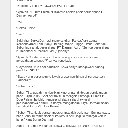
“Holding Company,” jawab Surya Darmadi.
“Apakah PT Duta Palma Nusantara adalah anak perusahaan PT
Darmen Agro?”
“Iya.”
“Palma One?”
“Iya.”
Selain itu, Surya Darmadi menerangkan Panca Agro Lestari,
Kencana Amal Tani, Banyu Bening, Wana Jingga Timur, Seberida
Subur juga anak perusahaan PT Darmen Agro. “Semua perusahaan
itu berlokasi di Propinsi Riau,” jelasnya.
“Apakah Saudara mengetahui tentang perizinan perusahaan-
perusahaan tersebut?” tanya Irene lagi.
“Saya tidak urus soal perizinan. Saya hanya mengawasi bidang
produksi, SDM.”
“Siapa yang bertanggung jawab urusan perizinan di perusahaan
Saudara?”
“Suheri Tirta.”
Suheri Tirta sudah memberikan keterangan di depan persidangan
pada 1 April 2015. Saat bersaksi, ia mengaku sebagai Humas PT
Duta Palma. Ia tidak mengetahui siapa saja direktur di
perusahaannya sendiri. Ia hanya mengetahui Surya Darmadi salah
satu direktur di PT Duta Palma.
“Suheri Tirta tidak pernah melapor masalah perizinan. Seingat saya,
kita sudah 10 tahun tidak buka kebun baru lagi, semuanya kebun
lama,” kata Surya Darmadi.
Suheri Tirta menyebutkan bahwa ia dibawa oleh Surya Darmadi