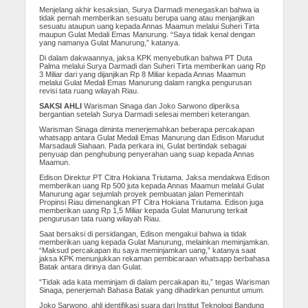
Menjelang akhir kesaksian, Surya Darmadi menegaskan bahwa ia
tidak pernah memberikan sesuatu berupa uang atau menjanjikan
sesuatu ataupun uang kepada Annas Maamun melalui Suheri Tirta
maupun Gulat Medali Emas Manurung. “Saya tidak kenal dengan
yang namanya Gulat Manurung,” katanya.
Di dalam dakwaannya, jaksa KPK menyebutkan bahwa PT Duta
Palma melalui Surya Darmadi dan Suheri Tirta memberikan uang Rp
3 Miliar dari yang dijanjikan Rp 8 Miliar kepada Annas Maamun
melalui Gulat Medali Emas Manurung dalam rangka pengurusan
revisi tata ruang wilayah Riau.
SAKSI AHLI
Warisman Sinaga dan Joko Sarwono diperiksa
bergantian setelah Surya Darmadi selesai memberi keterangan.
Warisman Sinaga diminta menerjemahkan beberapa percakapan
whatsapp antara Gulat Medali Emas Manurung dan Edison Marudut
Marsadauli Siahaan. Pada perkara ini, Gulat bertindak sebagai
penyuap dan penghubung penyerahan uang suap kepada Annas
Maamun.
Edison Direktur PT Citra Hokiana Triutama. Jaksa mendakwa Edison
memberikan uang Rp 500 juta kepada Annas Maamun melalui Gulat
Manurung agar sejumlah proyek pembuatan jalan Pemerintah
Propinsi Riau dimenangkan PT Citra Hokiana Triutama. Edison juga
memberikan uang Rp 1,5 Miliar kepada Gulat Manurung terkait
pengurusan tata ruang wilayah Riau.
Saat bersaksi di persidangan, Edison mengakui bahwa ia tidak
memberikan uang kepada Gulat Manurung, melainkan meminjamkan.
“Maksud percakapan itu saya meminjamkan uang,” katanya saat
jaksa KPK menunjukkan rekaman pembicaraan whatsapp berbahasa
Batak antara dirinya dan Gulat.
“Tidak ada kata meminjam di dalam percakapan itu,” tegas Warisman
Sinaga, penerjemah Bahasa Batak yang dihadirkan penuntut umum.
Joko Sarwono, ahli identifikasi suara dari Institut Teknologi Bandung