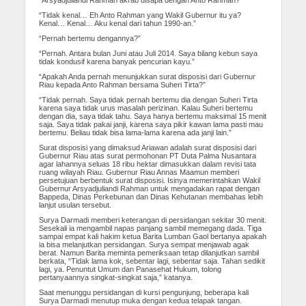
“Tidak kenal… Eh Anto Rahman yang Wakil Gubernur itu ya?
Kenal… Kenal… Aku kenal dari tahun 1990-an.”
“Pernah bertemu dengannya?”
“Pernah. Antara bulan Juni atau Juli 2014. Saya bilang kebun saya
tidak kondusif karena banyak pencurian kayu.”
“Apakah Anda pernah menunjukkan surat disposisi dari Gubernur
Riau kepada Anto Rahman bersama Suheri Tirta?”
“Tidak pernah. Saya tidak pernah bertemu dia dengan Suheri Tirta
karena saya tidak urus masalah perizinan. Kalau Suheri bertemu
dengan dia, saya tidak tahu. Saya hanya bertemu maksimal 15 menit
saja. Saya tidak pakai janji, karena saya pikir kawan lama pasti mau
bertemu. Beliau tidak bisa lama-lama karena ada janji lain.”
Surat disposisi yang dimaksud Ariawan adalah surat disposisi dari
Gubernur Riau atas surat permohonan PT Duta Palma Nusantara
agar lahannya seluas 18 ribu hektar dimasukkan dalam revisi tata
ruang wilayah Riau. Gubernur Riau Annas Maamun memberi
persetujuan berbentuk surat disposisi. Isinya memerintahkan Wakil
Gubernur Arsyadjuliandi Rahman untuk mengadakan rapat dengan
Bappeda, Dinas Perkebunan dan Dinas Kehutanan membahas lebih
lanjut usulan tersebut.
Surya Darmadi memberi keterangan di persidangan sekitar 30 menit.
Sesekali ia mengambil napas panjang sambil memegang dada. Tiga
sampai empat kali hakim ketua Barita Lumban Gaol bertanya apakah
ia bisa melanjutkan persidangan. Surya sempat menjawab agak
berat. Namun Barita meminta pemeriksaan tetap dilanjutkan sambil
berkata, “Tidak lama kok, sebentar lagi, sebentar saja. Tahan sedikit
lagi, ya. Penuntut Umum dan Panasehat Hukum, tolong
pertanyaannya singkat-singkat saja,” katanya.
Saat menunggu persidangan di kursi pengunjung, beberapa kali
Surya Darmadi menutup muka dengan kedua telapak tangan.