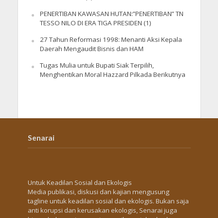
PENERTIBAN KAWASAN HUTAN:”PENERTIBAN” TN
TESSO NILO DI ERA TIGA PRESIDEN (1)
27 Tahun Reformasi 1998: Menanti Aksi Kepala
Daerah Mengaudit Bisnis dan HAM
Tugas Mulia untuk Bupati Siak Terpilih,
Menghentikan Moral Hazzard Pilkada Berikutnya
Senarai
Untuk Keadilan Sosial dan Ekologis
Media publikasi, diskusi dan kajian mengusung
tagline untuk keadilan sosial dan ekologis. Bukan saja
anti korupsi dan kerusakan ekologis, Senarai juga