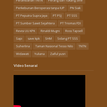
Perambahan TNTN
Perang dan Tukang Sihir
Perkebunan Beroperasi tanpa IUP
PN Siak
PT Peputra Supra Jaya
PT PSJ
PT SSS
PT Sumber Sawit Sejahtera
PT Triomas FDI
Revisi UU KPK
Rinaldi Mugni
Ross Tapsell
Sapi
save kpk
SHM
Sidang PT SSS
Suherlina
Taman Nasional Tesso Nilo
TNTN
Widawati
Yuliana
Zaiful yusri
Video Senarai