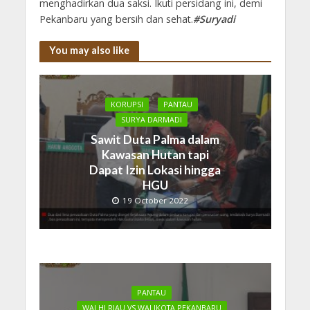
menghadirkan dua saksi. Ikuti persidang ini, demi
Pekanbaru yang bersih dan sehat.
#Suryadi
You may also like
KORUPSI
PANTAU
SURYA DARMADI
Sawit Duta Palma dalam
Kawasan Hutan tapi
Dapat Izin Lokasi hingga
HGU
19 October 2022
PANTAU
WALHI RIAU VS WALIKOTA PEKANBARU