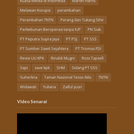
Kuasa Media di Indonesia
Marvin Harris
Melawan Korupsi
perambahan
Perambahan TNTN
Perang dan Tukang Sihir
Perkebunan Beroperasi tanpa IUP
PN Siak
PT Peputra Supra Jaya
PT PSJ
PT SSS
PT Sumber Sawit Sejahtera
PT Triomas FDI
Revisi UU KPK
Rinaldi Mugni
Ross Tapsell
Sapi
save kpk
SHM
Sidang PT SSS
Suherlina
Taman Nasional Tesso Nilo
TNTN
Widawati
Yuliana
Zaiful yusri
Video Senarai