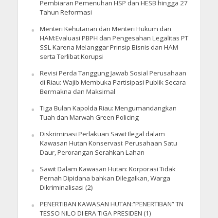
Pembiaran Pemenuhan HSP dan HESB hingga 27
Tahun Reformasi
Menteri Kehutanan dan Menteri Hukum dan
HAM:Evaluasi PBPH dan Pengesahan Legalitas PT
SSL Karena Melanggar Prinsip Bisnis dan HAM
serta Terlibat Korupsi
Revisi Perda Tanggung Jawab Sosial Perusahaan
di Riau: Wajib Membuka Partisipasi Publik Secara
Bermakna dan Maksimal
Tiga Bulan Kapolda Riau: Mengumandangkan
Tuah dan Marwah Green Policing
Diskriminasi Perlakuan Sawit Ilegal dalam
Kawasan Hutan Konservasi: Perusahaan Satu
Daur, Perorangan Serahkan Lahan
Sawit Dalam Kawasan Hutan: Korporasi Tidak
Pernah Dipidana bahkan Dilegalkan, Warga
Dikriminalisasi (2)
PENERTIBAN KAWASAN HUTAN:”PENERTIBAN” TN
TESSO NILO DI ERA TIGA PRESIDEN (1)