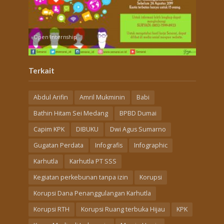
Open Internship
Terkait
Abdul Arifin
Amril Mukminin
Babi
Bathin Hitam Sei Medang
BPBD Dumai
Capim KPK
DIBUKU
Dwi Agus Sumarno
Gugatan Perdata
Infografis
Infographic
Karhutla
Karhutla PT SSS
Kegiatan perkebunan tanpa izin
Korupsi
Korupsi Dana Penanggulangan Karhutla
Korupsi RTH
Korupsi Ruang terbuka Hijau
KPK