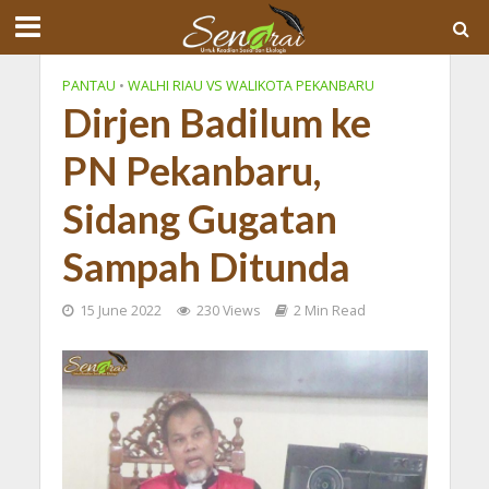
PANTAU
•
WALHI RIAU VS WALIKOTA PEKANBARU
Dirjen Badilum ke
PN Pekanbaru,
Sidang Gugatan
Sampah Ditunda
15 June 2022
230 Views
2 Min Read