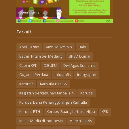
Open Internship
Terkait
Abdul Arifin
Amril Mukminin
Babi
Bathin Hitam Sei Medang
BPBD Dumai
Capim KPK
DIBUKU
Dwi Agus Sumarno
Gugatan Perdata
Infografis
Infographic
Karhutla
Karhutla PT SSS
Kegiatan perkebunan tanpa izin
Korupsi
Korupsi Dana Penanggulangan Karhutla
Korupsi RTH
Korupsi Ruang terbuka Hijau
KPK
Kuasa Media di Indonesia
Marvin Harris