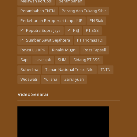
Melawan Korupsi
perambahan
Perambahan TNTN
Perang dan Tukang Sihir
Perkebunan Beroperasi tanpa IUP
PN Siak
PT Peputra Supra Jaya
PT PSJ
PT SSS
PT Sumber Sawit Sejahtera
PT Triomas FDI
Revisi UU KPK
Rinaldi Mugni
Ross Tapsell
Sapi
save kpk
SHM
Sidang PT SSS
Suherlina
Taman Nasional Tesso Nilo
TNTN
Widawati
Yuliana
Zaiful yusri
Video Senarai