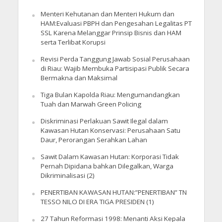
Menteri Kehutanan dan Menteri Hukum dan
HAM:Evaluasi PBPH dan Pengesahan Legalitas PT
SSL Karena Melanggar Prinsip Bisnis dan HAM
serta Terlibat Korupsi
Revisi Perda Tanggung Jawab Sosial Perusahaan
di Riau: Wajib Membuka Partisipasi Publik Secara
Bermakna dan Maksimal
Tiga Bulan Kapolda Riau: Mengumandangkan
Tuah dan Marwah Green Policing
Diskriminasi Perlakuan Sawit Ilegal dalam
Kawasan Hutan Konservasi: Perusahaan Satu
Daur, Perorangan Serahkan Lahan
Sawit Dalam Kawasan Hutan: Korporasi Tidak
Pernah Dipidana bahkan Dilegalkan, Warga
Dikriminalisasi (2)
PENERTIBAN KAWASAN HUTAN:”PENERTIBAN” TN
TESSO NILO DI ERA TIGA PRESIDEN (1)
27 Tahun Reformasi 1998: Menanti Aksi Kepala