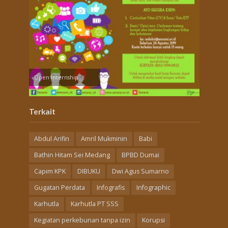
Open Internship
Terkait
Abdul Arifin
Amril Mukminin
Babi
Bathin Hitam Sei Medang
BPBD Dumai
Capim KPK
DIBUKU
Dwi Agus Sumarno
Gugatan Perdata
Infografis
Infographic
Karhutla
Karhutla PT SSS
Kegiatan perkebunan tanpa izin
Korupsi