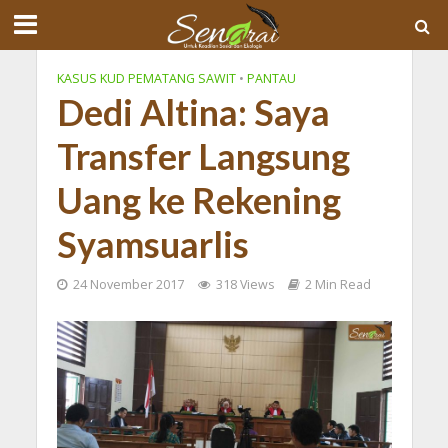
KASUS KUD PEMATANG SAWIT
•
PANTAU
Dedi Altina: Saya
Transfer Langsung
Uang ke Rekening
Syamsuarlis
24 November 2017
318 Views
2 Min Read