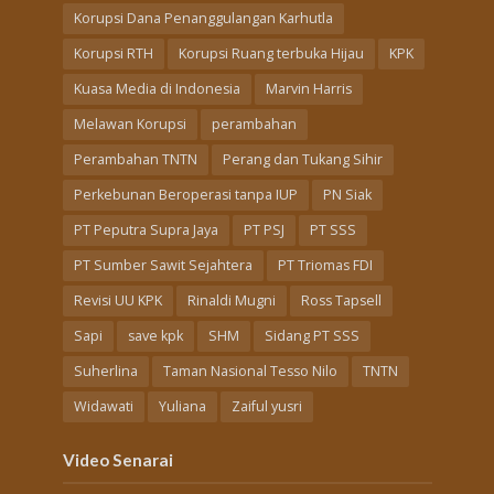
Korupsi Dana Penanggulangan Karhutla
Korupsi RTH
Korupsi Ruang terbuka Hijau
KPK
Kuasa Media di Indonesia
Marvin Harris
Melawan Korupsi
perambahan
Perambahan TNTN
Perang dan Tukang Sihir
Perkebunan Beroperasi tanpa IUP
PN Siak
PT Peputra Supra Jaya
PT PSJ
PT SSS
PT Sumber Sawit Sejahtera
PT Triomas FDI
Revisi UU KPK
Rinaldi Mugni
Ross Tapsell
Sapi
save kpk
SHM
Sidang PT SSS
Suherlina
Taman Nasional Tesso Nilo
TNTN
Widawati
Yuliana
Zaiful yusri
Video Senarai