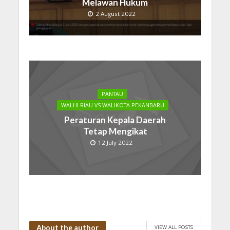
Melawan Hukum
2 August 2022
PANTAU
WALHI RIAU VS WALIKOTA PEKANBARU
Peraturan Kepala Daerah
Tetap Mengikat
12 July 2022
About the author
VIEW ALL POSTS