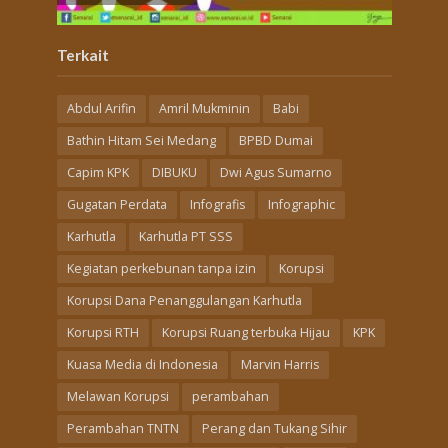
Terkait
Abdul Arifin
Amril Mukminin
Babi
Bathin Hitam Sei Medang
BPBD Dumai
Capim KPK
DIBUKU
Dwi Agus Sumarno
Gugatan Perdata
Infografis
Infographic
Karhutla
Karhutla PT SSS
Kegiatan perkebunan tanpa izin
Korupsi
Korupsi Dana Penanggulangan Karhutla
Korupsi RTH
Korupsi Ruang terbuka Hijau
KPK
Kuasa Media di Indonesia
Marvin Harris
Melawan Korupsi
perambahan
Perambahan TNTN
Perang dan Tukang Sihir