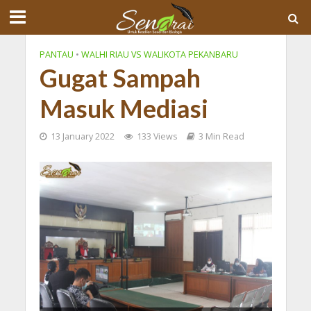
PANTAU
•
WALHI RIAU VS WALIKOTA PEKANBARU
Gugat Sampah
Masuk Mediasi
13 January 2022
133 Views
3 Min Read