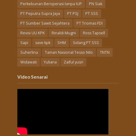
Perkebunan Beroperasi tanpa IUP
PN Siak
PT Peputra Supra Jaya
PT PSJ
PT SSS
PT Sumber Sawit Sejahtera
PT Triomas FDI
Revisi UU KPK
Rinaldi Mugni
Ross Tapsell
Sapi
save kpk
SHM
Sidang PT SSS
Suherlina
Taman Nasional Tesso Nilo
TNTN
Widawati
Yuliana
Zaiful yusri
Video Senarai