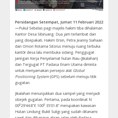
Persidangan Setempat, Jumat 11 Februari 2022
—
Pukul Sebelas pagi majelis hakim tiba dihalaman
Kantor Desa Sibiruang. Dua jam terlambat dari
yang disepakati. Hakim Ersin, Petra Jeanny Siahaan
dan Omori Rotama Sitorus menuju ruang terbuka
kant0r desa lalu membuka sidang. Penggugat
Jaringan Kerja Penyelamat hutan Riau (Jikalahari)
dan Tergugat PT Padasa Enam Utama diminta
untuk menyamakan persepsi alat
Global
Positioning System
(GPS) sebelum menuju titik
gugatan.
Jikalahari menunjukkan dua sampel yang menjadi
obejek gugatan. Pertama, pada koordinat N
0
0
00
29’44.8”E 100
35’01.8” merupakan kawasan
Hutan Lindung Bukit Suligi yang sudah ditanami
sawit dan dibangun akses jalan oleh Padasa.