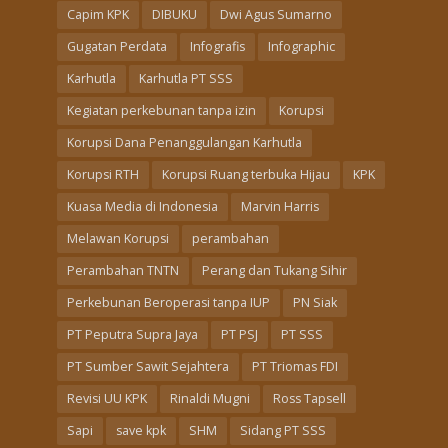
Capim KPK
DIBUKU
Dwi Agus Sumarno
Gugatan Perdata
Infografis
Infographic
Karhutla
Karhutla PT SSS
Kegiatan perkebunan tanpa izin
Korupsi
Korupsi Dana Penanggulangan Karhutla
Korupsi RTH
Korupsi Ruang terbuka Hijau
KPK
Kuasa Media di Indonesia
Marvin Harris
Melawan Korupsi
perambahan
Perambahan TNTN
Perang dan Tukang Sihir
Perkebunan Beroperasi tanpa IUP
PN Siak
PT Peputra Supra Jaya
PT PSJ
PT SSS
PT Sumber Sawit Sejahtera
PT Triomas FDI
Revisi UU KPK
Rinaldi Mugni
Ross Tapsell
Sapi
save kpk
SHM
Sidang PT SSS