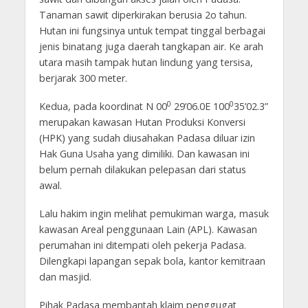
Tanaman sawit diperkirakan berusia 2o tahun.
Hutan ini fungsinya untuk tempat tinggal berbagai
jenis binatang juga daerah tangkapan air. Ke arah
utara masih tampak hutan lindung yang tersisa,
berjarak 300 meter.
0
0
Kedua, pada koordinat N 00
29’06.0E 100
35’02.3”
merupakan kawasan Hutan Produksi Konversi
(HPK) yang sudah diusahakan Padasa diluar izin
Hak Guna Usaha yang dimiliki. Dan kawasan ini
belum pernah dilakukan pelepasan dari status
awal.
Lalu hakim ingin melihat pemukiman warga, masuk
kawasan Areal penggunaan Lain (APL). Kawasan
perumahan ini ditempati oleh pekerja Padasa.
Dilengkapi lapangan sepak bola, kantor kemitraan
dan masjid.
Pihak Padasa membantah klaim penggugat