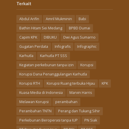
Terkait
Abdul Arifin
Amril Mukminin
Babi
Bathin Hitam Sei Medang
BPBD Dumai
Capim KPK
DIBUKU
Dwi Agus Sumarno
Gugatan Perdata
Infografis
Infographic
Karhutla
Karhutla PT SSS
Kegiatan perkebunan tanpa izin
Korupsi
Korupsi Dana Penanggulangan Karhutla
Korupsi RTH
Korupsi Ruang terbuka Hijau
KPK
Kuasa Media di Indonesia
Marvin Harris
Melawan Korupsi
perambahan
Perambahan TNTN
Perang dan Tukang Sihir
Perkebunan Beroperasi tanpa IUP
PN Siak