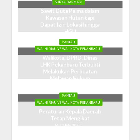
SURYA DARMADI
Sawit Duta Palma dalam
Kawasan Hutan tapi
Dapat Izin Lokasi hingga
HGU
19 October 2022
PANTAU
WALHI RIAU VS WALIKOTA PEKANBARU
Walikota, DPRD, Dinas
LHK Pekanbaru Terbukti
Melakukan Perbuatan
Melawan Hukum
2 August 2022
PANTAU
WALHI RIAU VS WALIKOTA PEKANBARU
Peraturan Kepala Daerah
Tetap Mengikat
12 July 2022