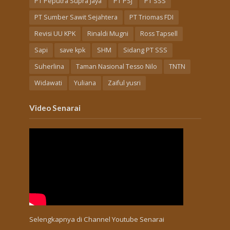
PT Peputra Supra Jaya
PT PSJ
PT SSS
PT Sumber Sawit Sejahtera
PT Triomas FDI
Revisi UU KPK
Rinaldi Mugni
Ross Tapsell
Sapi
save kpk
SHM
Sidang PT SSS
Suherlina
Taman Nasional Tesso Nilo
TNTN
Widawati
Yuliana
Zaiful yusri
Video Senarai
Selengkapnya di
Channel Youtube Senarai