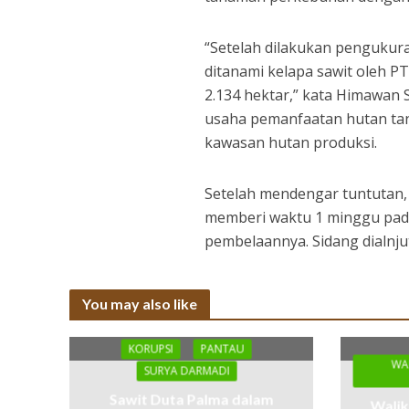
“Setelah dilakukan pengukur
ditanami kelapa sawit oleh PT
2.134 hektar,” kata Himawan 
usaha pemanfaatan hutan tan
kawasan hutan produksi.
Setelah mendengar tuntutan,
memberi waktu 1 minggu pa
pembelaannya. Sidang dialnj
You may also like
KORUPSI
PANTAU
WA
SURYA DARMADI
Sawit Duta Palma dalam
Walik