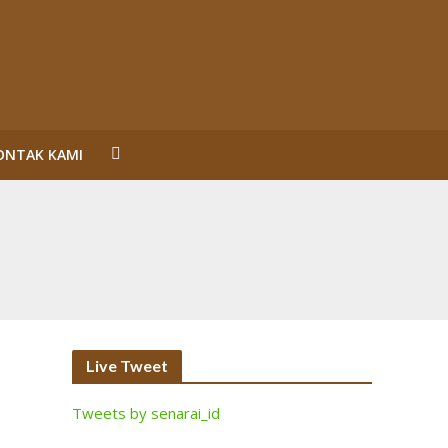
ONTAK KAMI
un Reformasi
SL Karena Melanggar Prinsip Bisnis dan HAM serta
ecara Bermakna dan Maksimal
Perorangan Serahkan Lahan
inalisasi (2)
Live Tweet
Tweets by senarai_id