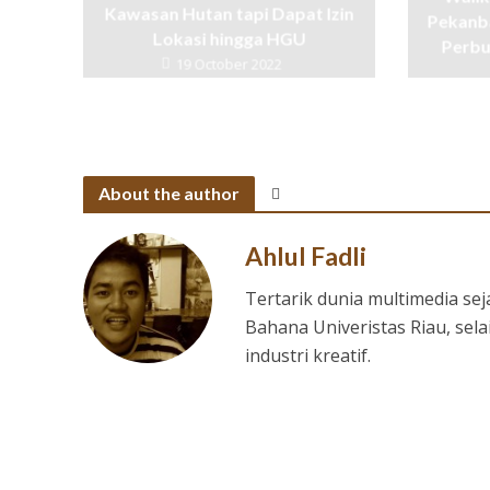
Kawasan Hutan tapi Dapat Izin
Pekanb
Lokasi hingga HGU
Perb
19 October 2022
About the author
Ahlul Fadli
Tertarik dunia multimedia s
Bahana Univeristas Riau, sela
industri kreatif.