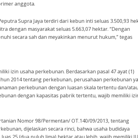
primer anggota.
eputra Supra Jaya terdiri dari kebun inti seluas 3.500,93 he
tra dengan masyarakat seluas 5.663,07 hektar. “Dengan
penuhi secara sah dan meyakinkan menurut hukum,” tegas
miliki izin usaha perkebunan. Berdasarkan pasal 47 ayat (1)
hun 2014 tentang perkebunan, perusahaan perkebunan y
anaman perkebunan dengan luasan skala tertentu dan/ata
bunan dengan kapasitas pabrik tertentu, wajib memiliki izi
ertanian Nomor 98/Permentan/ OT.140/09/2013, tentang
ebunan, dijelaskan secara rinci, bahwa usaha budidaya
as 25 (dua puluh lima) hektar atau lebih, wajib memiliki I