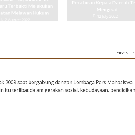
Peraturan Kepala Daerah T
aru Terbukti Melakukan
Mengikat
uatan Melawan Hukum
12 July 2022
2 August 2022
VIEW ALL 
ejak 2009 saat bergabung dengan Lembaga Pers Mahasiswa
in itu terlibat dalam gerakan sosial, kebudayaan, pendidika