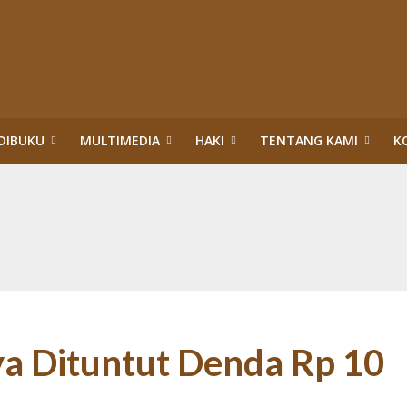
DIBUKU
MULTIMEDIA
HAKI
TENTANG KAMI
K
upsi Surya Darmadi dan Abdul Wahid di Riau
itik Hukum HAM: Tragedi Pembiaran Pemenuhan HSP dan HESB hingga 27 Tah
n dan Menteri Hukum dan HAM:Evaluasi PBPH dan Pengesahan Legalitas PT S
ggung Jawab Sosial Perusahaan di Riau: Wajib Membuka Partisipasi Publik S
da Riau: Mengumandangkan Tuah dan Marwah Green Policing
akuan Sawit Ilegal dalam Kawasan Hutan Konservasi: Perusahaan Satu Daur, 
an Hutan: Korporasi Tidak Pernah Dipidana bahkan Dilegalkan, Warga Dikrim
ASAN HUTAN:”PENERTIBAN” TN TESSO NILO DI ERA TIGA PRESIDEN (1)
ya Dituntut Denda Rp 10