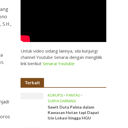
yang
iono
 S.H.,
Untuk video sidang lainnya, sila kunjungi
ya
channel Youtube Senarai dengan mengklik
n.
link berikut
Senarai Youtube
Terkait
KORUPSI
•
PANTAU
•
SURYA DARMADI
njadi
Sawit Duta Palma dalam
,
Kawasan Hutan tapi Dapat
Poros
Izin Lokasi hingga HGU