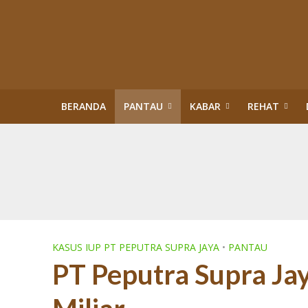
BERANDA
PANTAU
KABAR
REHAT
Kisah Sukses Kor
Buku Tragedi Pol
Menteri Kehutana
Terlibat Korupsi
Revisi Perda Tan
Tiga Bulan Kapol
Diskriminasi Perl
Sawit Dalam Kawas
PENERTIBAN KAW
KASUS IUP PT PEPUTRA SUPRA JAYA
•
PANTAU
PT Peputra Supra Ja