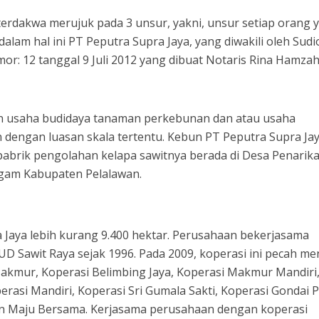
erdakwa merujuk pada 3 unsur, yakni, unsur setiap orang 
lam hal ini PT Peputra Supra Jaya, yang diwakili oleh Sud
r: 12 tanggal 9 Juli 2012 yang dibuat Notaris Rina Hamzah,
an usaha budidaya tanaman perkebunan dan atau usaha
 dengan luasan skala tertentu. Kebun PT Peputra Supra Ja
abrik pengolahan kelapa sawitnya berada di Desa Penarika
gam Kabupaten Pelalawan.
 Jaya lebih kurang 9.400 hektar. Perusahaan bekerjasama
D Sawit Raya sejak 1996. Pada 2009, koperasi ini pecah me
Makmur, Koperasi Belimbing Jaya, Koperasi Makmur Mandiri
erasi Mandiri, Koperasi Sri Gumala Sakti, Koperasi Gondai 
an Maju Bersama. Kerjasama perusahaan dengan koperasi