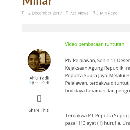
Miliar
27 Tahun Reforma
12 December 2017
735 Views
3 Min Read
Video pembacaan tuntutan
PN Pelalawan, Senin 11 Desem
Kejaksaan Agung Republik I
Peputra Supra Jaya. Melalui
Ahlul Fadli
Pelalawan, terdakwa dituntu
@ahlulfadli
Tugas Mulia untuk
budidaya tanaman dan pengol
Share This!
Terdakwa PT Peputra Supra Jay
pasal 113 ayat (1) huruf a,