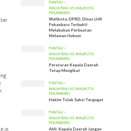
PANTAU
•
WALHI RIAU VS WALIKOTA
PEKANBARU
Walikota, DPRD, Dinas LHK
ktar
Pekanbaru Terbukti
Melakukan Perbuatan
Melawan Hukum
PANTAU
•
WALHI RIAU VS WALIKOTA
PEKANBARU
Peraturan Kepala Daerah
Tetap Mengikat
ang
u
PANTAU
•
WALHI RIAU VS WALIKOTA
n
PEKANBARU
Hakim Tolak Saksi Tergugat
PANTAU
•
WALHI RIAU VS WALIKOTA
PEKANBARU
Ahli: Kepala Daerah Jangan
UP-B.