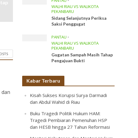
PANTAU
•
etap
WALHI RIAU VS WALIKOTA
PEKANBARU
Sidang Selanjutnya Periksa
Saksi Penggugat
PANTAU
•
WALHI RIAU VS WALIKOTA
PEKANBARU
POSTS
Gugatan Sampah Masih Tahap
Pengajuan Bukti
Kabar Terbaru
n dan
Kisah Sukses Korupsi Surya Darmadi
dan Abdul Wahid di Riau
Buku Tragedi Politik Hukum HAM:
Tragedi Pembiaran Pemenuhan HSP
dan HESB hingga 27 Tahun Reformasi