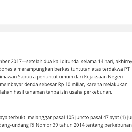
si 1998: Menanti Aksi Kepala Daerah Mengaudit Bisnis dan HAM
ber 2017—setelah dua kali ditunda selama 14 hari, akhirn
ndonesia merampungkan berkas tuntutan atas terdakwa PT
 Himawan Saputra penuntut umum dari Kejaksaan Negeri
t membayar denda sebesar Rp 10 miliar, karena melakukan
 Bupati Siak Terpilih, Menghentikan Moral Hazzard Pilkada Berikutnya
ahan hasil tanaman tanpa izin usaha perkebunan.
a terbukti melanggar pasal 105 juncto pasal 47 ayat (1) ju
 Undang-undang RI Nomor 39 tahun 2014 tentang perkebunan