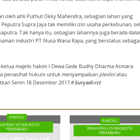
an oleh ahli Puthut Okky Mahendra, sebagian lahan yang
 Peputra Supra Jaya tak memiliki izin usaha perkebunan, se
Saputra. Tak hanya itu, sebagian lahannya juga berada dala
aman industri PT Nusa Wana Raya, yang berstatus sebaga
 ketua majelis hakim I Dewa Gede Budhy Dharma Asmara
da penasihat hukum untuk menyampaikan
pleidoi
atau
utkan Senin 18 Desember 2017.#
Suryadi-rct
PANTAU
PANTAU
LHI RIAU VS WALIKOTA
WALHI RIAU VS WALIKOTA
PEKANBARU
PEKANBARU
ota, DPRD, Dinas LHK