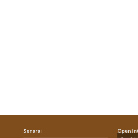
Senarai
Open In