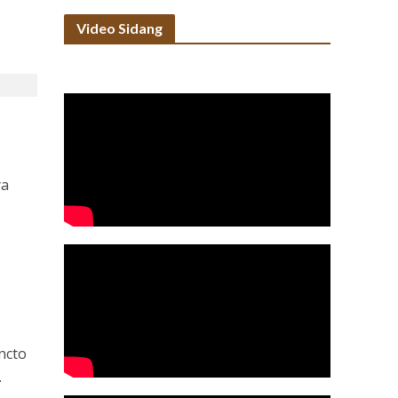
Video Sidang
ya
ncto
.