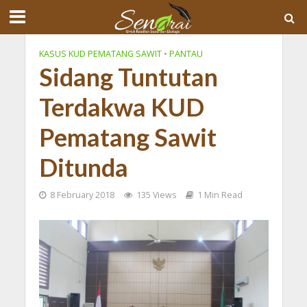
KASUS KUD PEMATANG SAWIT
•
PANTAU
Sidang Tuntutan
Terdakwa KUD
Pematang Sawit
Ditunda
8 February 2018
135 Views
1 Min Read