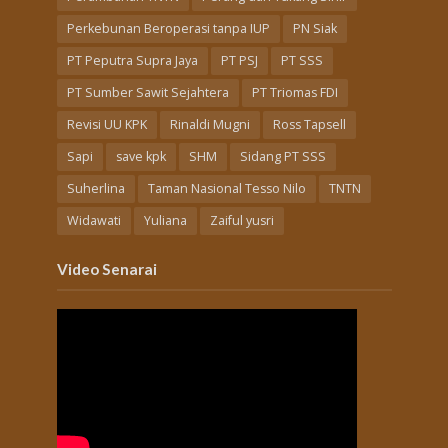
Perkebunan Beroperasi tanpa IUP
PN Siak
PT Peputra Supra Jaya
PT PSJ
PT SSS
PT Sumber Sawit Sejahtera
PT Triomas FDI
Revisi UU KPK
Rinaldi Mugni
Ross Tapsell
Sapi
save kpk
SHM
Sidang PT SSS
Suherlina
Taman Nasional Tesso Nilo
TNTN
Widawati
Yuliana
Zaiful yusri
Video Senarai