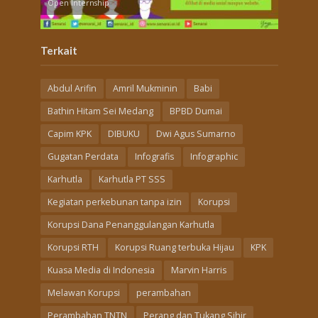
Open Internship
Terkait
Abdul Arifin
Amril Mukminin
Babi
Bathin Hitam Sei Medang
BPBD Dumai
Capim KPK
DIBUKU
Dwi Agus Sumarno
Gugatan Perdata
Infografis
Infographic
Karhutla
Karhutla PT SSS
Kegiatan perkebunan tanpa izin
Korupsi
Korupsi Dana Penanggulangan Karhutla
Korupsi RTH
Korupsi Ruang terbuka Hijau
KPK
Kuasa Media di Indonesia
Marvin Harris
Melawan Korupsi
perambahan
Perambahan TNTN
Perang dan Tukang Sihir