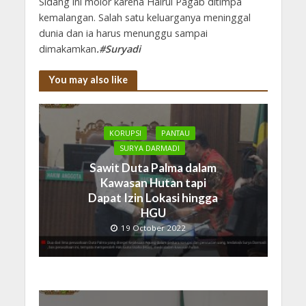
Sidang ini molor karena Hairul Pagab ditimpa
kemalangan. Salah satu keluarganya meninggal
dunia dan ia harus menunggu sampai
dimakamkan
.#Suryadi
You may also like
KORUPSI
PANTAU
SURYA DARMADI
Sawit Duta Palma dalam
Kawasan Hutan tapi
Dapat Izin Lokasi hingga
HGU
19 October 2022