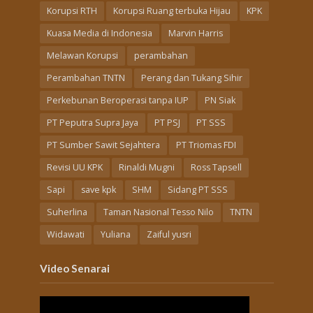
Korupsi RTH
Korupsi Ruang terbuka Hijau
KPK
Kuasa Media di Indonesia
Marvin Harris
Melawan Korupsi
perambahan
Perambahan TNTN
Perang dan Tukang Sihir
Perkebunan Beroperasi tanpa IUP
PN Siak
PT Peputra Supra Jaya
PT PSJ
PT SSS
PT Sumber Sawit Sejahtera
PT Triomas FDI
Revisi UU KPK
Rinaldi Mugni
Ross Tapsell
Sapi
save kpk
SHM
Sidang PT SSS
Suherlina
Taman Nasional Tesso Nilo
TNTN
Widawati
Yuliana
Zaiful yusri
Video Senarai