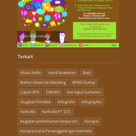
Open Internship
Terkait
Abdul Arifin
Amril Mukminin
Babi
Bathin Hitam Sei Medang
BPBD Dumai
Capim KPK
DIBUKU
Dwi Agus Sumarno
Gugatan Perdata
Infografis
Infographic
Karhutla
Karhutla PT SSS
Kegiatan perkebunan tanpa izin
Korupsi
Korupsi Dana Penanggulangan Karhutla