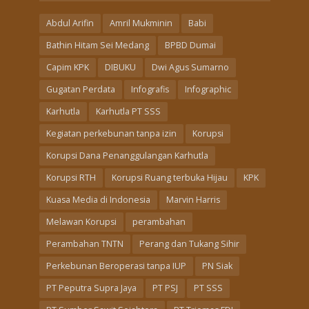
Abdul Arifin
Amril Mukminin
Babi
Bathin Hitam Sei Medang
BPBD Dumai
Capim KPK
DIBUKU
Dwi Agus Sumarno
Gugatan Perdata
Infografis
Infographic
Karhutla
Karhutla PT SSS
Kegiatan perkebunan tanpa izin
Korupsi
Korupsi Dana Penanggulangan Karhutla
Korupsi RTH
Korupsi Ruang terbuka Hijau
KPK
Kuasa Media di Indonesia
Marvin Harris
Melawan Korupsi
perambahan
Perambahan TNTN
Perang dan Tukang Sihir
Perkebunan Beroperasi tanpa IUP
PN Siak
PT Peputra Supra Jaya
PT PSJ
PT SSS