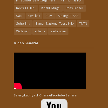
PT Sumber Sawit Sejahtera
PT Triomas FDI
Revisi UU KPK
Rinaldi Mugni
Ross Tapsell
Sapi
save kpk
SHM
Sidang PT SSS
Suherlina
Taman Nasional Tesso Nilo
TNTN
Widawati
Yuliana
Zaiful yusri
Video Senarai
Selengkapnya di
Channel Youtube Senarai