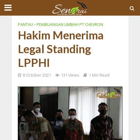
PANTAU
•
PEMBUANGAN LIMBAH PT CHEVRON
Hakim Menerima
Legal Standing
LPPHI
8 October 2021
131 Views
1 Min Read