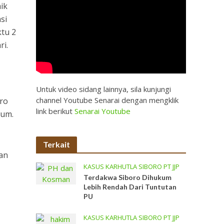
aik
si
ktu 2
ri.
Untuk video sidang lainnya, sila kunjungi
channel Youtube Senarai dengan mengklik
oro
link berikut
Senarai Youtube
mum.
Terkait
gan
KASUS KARHUTLA SIBORO PT JJP
Terdakwa Siboro Dihukum
Lebih Rendah Dari Tuntutan
PU
KASUS KARHUTLA SIBORO PT JJP