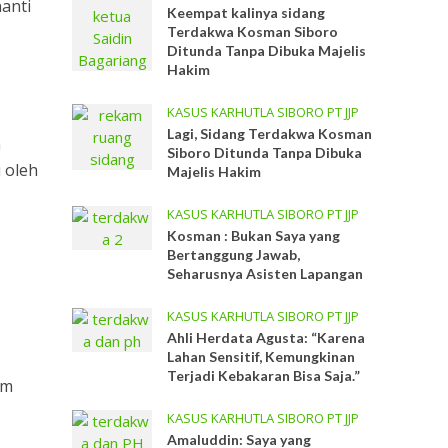
anti
Keempat kalinya sidang
Terdakwa Kosman Siboro
Ditunda Tanpa Dibuka Majelis
Hakim
KASUS KARHUTLA SIBORO PT JJP
Lagi, Sidang Terdakwa Kosman
h
Siboro Ditunda Tanpa Dibuka
i oleh
Majelis Hakim
KASUS KARHUTLA SIBORO PT JJP
Kosman : Bukan Saya yang
Bertanggung Jawab,
Seharusnya Asisten Lapangan
KASUS KARHUTLA SIBORO PT JJP
Ahli Herdata Agusta: “Karena
Lahan Sensitif, Kemungkinan
Terjadi Kebakaran Bisa Saja.”
im
KASUS KARHUTLA SIBORO PT JJP
Amaluddin: Saya yang