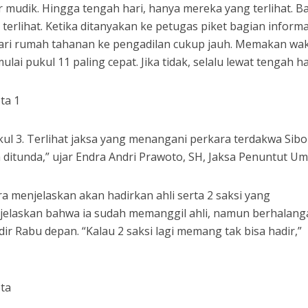
r mudik. Hingga tengah hari, hanya mereka yang terlihat. B
erlihat. Ketika ditanyakan ke petugas piket bagian informa
 dari rumah tahanan ke pengadilan cukup jauh. Memakan wa
ulai pukul 11 paling cepat. Jika tidak, selalu lewat tengah ha
ul 3. Terlihat jaksa yang menangani perkara terdakwa Sib
a ditunda,” ujar Endra Andri Prawoto, SH, Jaksa Penuntut U
a menjelaskan akan hadirkan ahli serta 2 saksi yang
 jelaskan bahwa ia sudah memanggil ahli, namun berhalan
dir Rabu depan. “Kalau 2 saksi lagi memang tak bisa hadir,”