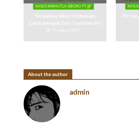
KASUS KARHUTLA SIBORO PT JJP
KASUS
Terdakwa Siboro Dihukum
PH Ter
Lebih Rendah Dari Tuntutan PU
17 August 2015
About the author
admin