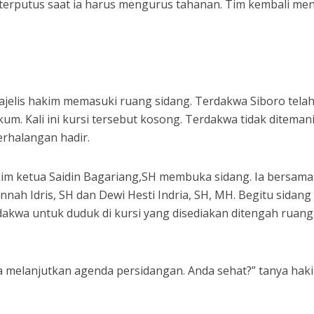
terputus saat ia harus mengurus tahanan. Tim kembali men
majelis hakim memasuki ruang sidang. Terdakwa Siboro tela
um. Kali ini kursi tersebut kosong. Terdakwa tidak diteman
rhalangan hadir.
kim ketua Saidin Bagariang,SH membuka sidang. Ia bersama
nah Idris, SH dan Dewi Hesti Indria, SH, MH. Begitu sidang
dakwa untuk duduk di kursi yang disediakan ditengah ruang
ita melanjutkan agenda persidangan. Anda sehat?” tanya hak