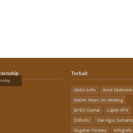
ternship
Terkait
rnship
Abdul Arifin
Amril Mukminin
Bathin Hitam Sei Medang
BPBD Dumai
Capim KPK
DIBUKU
Dwi Agus Sumarn
Gugatan Perdata
Infografis