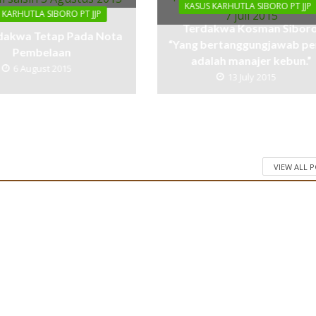
KASUS KARHUTLA SIBORO PT JJP
 KARHUTLA SIBORO PT JJP
Terdakwa Kosman Siboro
dakwa Tetap Pada Nota
“Yang bertanggungjawab p
Pembelaan
adalah manajer kebun.”
6 August 2015
13 July 2015
VIEW ALL 