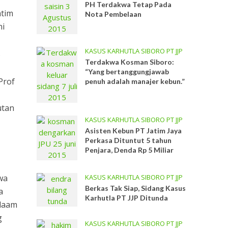
PH Terdakwa Tetap Pada
atim
Nota Pembelaan
ni
KASUS KARHUTLA SIBORO PT JJP
.
Terdakwa Kosman Siboro:
“Yang bertanggungjawab
Prof
penuh adalah manajer kebun.”
utan
KASUS KARHUTLA SIBORO PT JJP
Asisten Kebun PT Jatim Jaya
Perkasa Dituntut 5 tahun
Penjara, Denda Rp 5 Miliar
wa
KASUS KARHUTLA SIBORO PT JJP
Berkas Tak Siap, Sidang Kasus
a
Karhutla PT JJP Ditunda
olaam
g
KASUS KARHUTLA SIBORO PT JJP