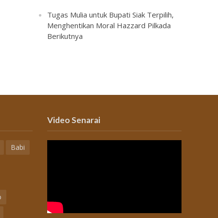
Tugas Mulia untuk Bupati Siak Terpilih,
Menghentikan Moral Hazzard Pilkada
Berikutnya
Video Senarai
Babi
o