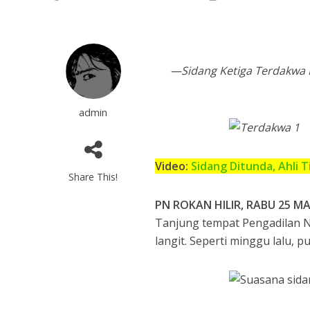
—Sidang Ketiga Terdakwa K
admin
Video:
Sidang Ditunda, Ahli 
Share This!
PN ROKAN HILIR, RABU 25 M
Tanjung tempat Pengadilan N
langit. Seperti minggu lalu, p