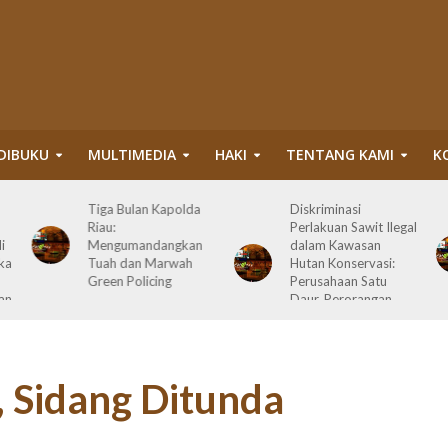
DIBUKU
MULTIMEDIA
HAKI
TENTANG KAMI
K
Tiga Bulan Kapolda
Diskriminasi
Riau:
Perlakuan Sawit Ilegal
i
Mengumandangkan
dalam Kawasan
ka
Tuah dan Marwah
Hutan Konservasi:
Green Policing
Perusahaan Satu
an
Daur, Perorangan
Serahkan Lahan
, Sidang Ditunda