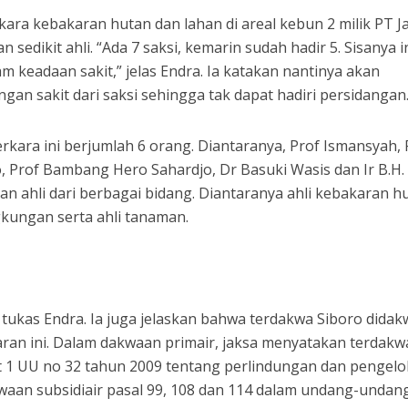
ara kebakaran hutan dan lahan di areal kebun 2 milik PT J
n sedikit ahli. “Ada 7 saksi, kemarin sudah hadir 5. Sisanya i
am keadaan sakit,” jelas Endra. Ia katakan nantinya akan
gan sakit dari saksi sehingga tak dapat hadiri persidangan
erkara ini berjumlah 6 orang. Diantaranya, Prof Ismansyah, 
o, Prof Bambang Hero Sahardjo, Dr Basuki Wasis dan Ir B.H.
 ahli dari berbagai bidang. Diantaranya ahli kebakaran h
gkungan serta ahli tanaman.
tukas Endra. Ia juga jelaskan bahwa terdakwa Siboro didak
aran ini. Dalam dakwaan primair, jaksa menyatakan terdakw
at 1 UU no 32 tahun 2009 tentang perlindungan dan pengel
kwaan subsidiair pasal 99, 108 dan 114 dalam undang-undan