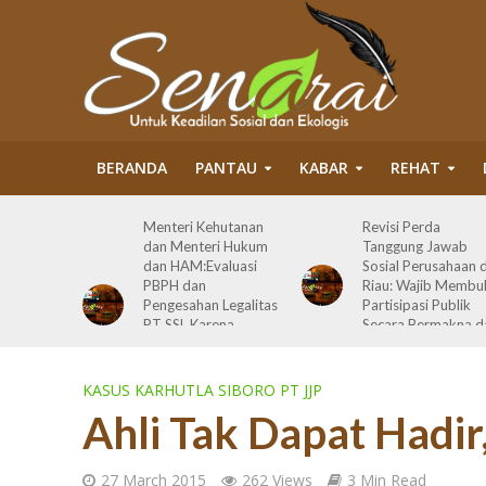
BERANDA
PANTAU
KABAR
REHAT
 Politik
Menteri Kehutanan
Revisi Perda
 Tragedi
dan Menteri Hukum
Tanggung Jawab
dan HAM:Evaluasi
Sosial Perusahaan d
 HSP dan
PBPH dan
Riau: Wajib Membu
a 27
Pengesahan Legalitas
Partisipasi Publik
rmasi
PT SSL Karena
Secara Bermakna d
Melanggar Prinsip
Maksimal
Bisnis dan HAM serta
Terlibat Korupsi
KASUS KARHUTLA SIBORO PT JJP
Ahli Tak Dapat Hadir
27 March 2015
262 Views
3 Min Read