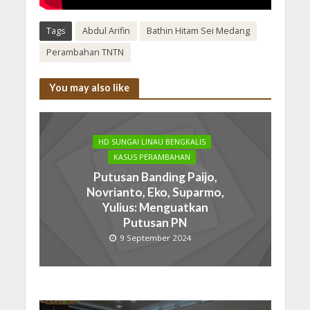
Tags
Abdul Arifin
Bathin Hitam Sei Medang
Perambahan TNTN
You may also like
HD SUNGAI LINAU BENGKALIS
KASUS PERAMBAHAN
Putusan Banding Paijo,
Novrianto, Eko, Suparmo,
Yulius: Menguatkan
Putusan PN
9 September 2024