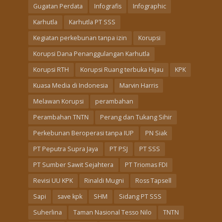
Gugatan Perdata
Infografis
Infographic
Karhutla
Karhutla PT SSS
Kegiatan perkebunan tanpa izin
Korupsi
Korupsi Dana Penanggulangan Karhutla
Korupsi RTH
Korupsi Ruang terbuka Hijau
KPK
Kuasa Media di Indonesia
Marvin Harris
Melawan Korupsi
perambahan
Perambahan TNTN
Perang dan Tukang Sihir
Perkebunan Beroperasi tanpa IUP
PN Siak
PT Peputra Supra Jaya
PT PSJ
PT SSS
PT Sumber Sawit Sejahtera
PT Triomas FDI
Revisi UU KPK
Rinaldi Mugni
Ross Tapsell
Sapi
save kpk
SHM
Sidang PT SSS
Suherlina
Taman Nasional Tesso Nilo
TNTN