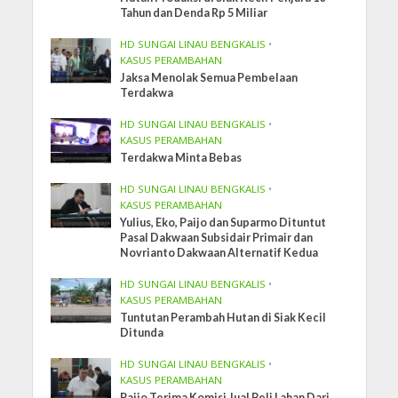
Tahun dan Denda Rp 5 Miliar
HD SUNGAI LINAU BENGKALIS
•
KASUS PERAMBAHAN
Jaksa Menolak Semua Pembelaan
Terdakwa
HD SUNGAI LINAU BENGKALIS
•
KASUS PERAMBAHAN
Terdakwa Minta Bebas
HD SUNGAI LINAU BENGKALIS
•
KASUS PERAMBAHAN
Yulius, Eko, Paijo dan Suparmo Dituntut
Pasal Dakwaan Subsidair Primair dan
Novrianto Dakwaan Alternatif Kedua
HD SUNGAI LINAU BENGKALIS
•
KASUS PERAMBAHAN
Tuntutan Perambah Hutan di Siak Kecil
Ditunda
HD SUNGAI LINAU BENGKALIS
•
KASUS PERAMBAHAN
Paijo Terima Komisi Jual Beli Lahan Dari