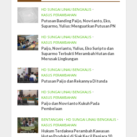
HD SUNGAI LINAU BENGKALIS
•
KASUS PERAMBAHAN
Putusan Banding Paijo, Novrianto, Eko,
Suparmo, Yulius: Menguatkan Putusan PN
HD SUNGAI LINAU BENGKALIS
•
KASUS PERAMBAHAN
Paijo, Novrianto, Yulius, Eko Suripto dan
Suparmo Terbukti Merambah Hutan dan
Merusak Lingkungan
HD SUNGAI LINAU BENGKALIS
•
KASUS PERAMBAHAN
Putusan Paijo dan Rekannya Ditunda
HD SUNGAI LINAU BENGKALIS
•
KASUS PERAMBAHAN
Paijo dan Novrianto Kukuh Pada
Pembelaan
BENTANGAN
•
HD SUNGAI LINAU BENGKALIS
•
KASUS PERAMBAHAN
Hukum Terdakwa Perambah Kawasan
Hutan Produksi di Siak Kecil Penjara 10