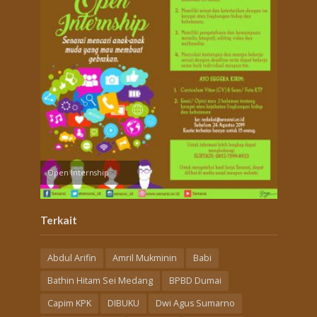
Open Internship
Terkait
Abdul Arifin
Amril Mukminin
Babi
Bathin Hitam Sei Medang
BPBD Dumai
Capim KPK
DIBUKU
Dwi Agus Sumarno