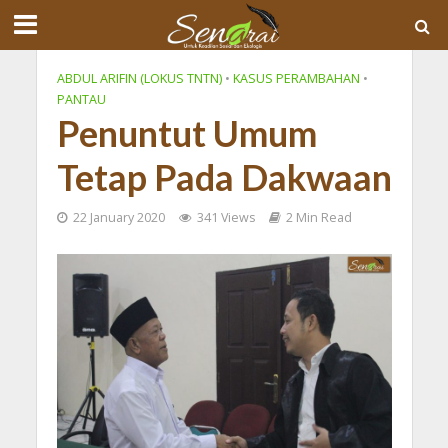
ABDUL ARIFIN (LOKUS TNTN)
•
KASUS PERAMBAHAN
•
PANTAU
Penuntut Umum
Tetap Pada Dakwaan
22 January 2020
341 Views
2 Min Read