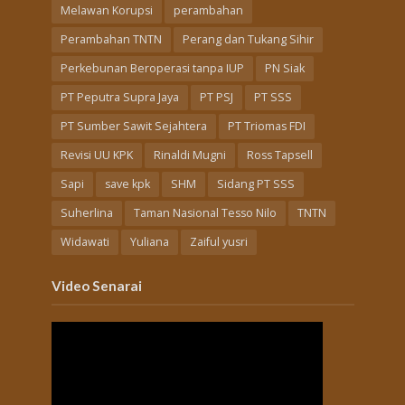
Melawan Korupsi
perambahan
Perambahan TNTN
Perang dan Tukang Sihir
Perkebunan Beroperasi tanpa IUP
PN Siak
PT Peputra Supra Jaya
PT PSJ
PT SSS
PT Sumber Sawit Sejahtera
PT Triomas FDI
Revisi UU KPK
Rinaldi Mugni
Ross Tapsell
Sapi
save kpk
SHM
Sidang PT SSS
Suherlina
Taman Nasional Tesso Nilo
TNTN
Widawati
Yuliana
Zaiful yusri
Video Senarai