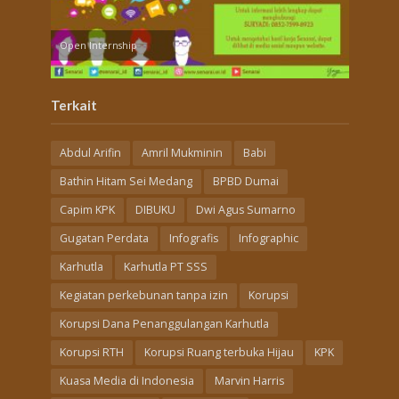
Open Internship
Terkait
Abdul Arifin
Amril Mukminin
Babi
Bathin Hitam Sei Medang
BPBD Dumai
Capim KPK
DIBUKU
Dwi Agus Sumarno
Gugatan Perdata
Infografis
Infographic
Karhutla
Karhutla PT SSS
Kegiatan perkebunan tanpa izin
Korupsi
Korupsi Dana Penanggulangan Karhutla
Korupsi RTH
Korupsi Ruang terbuka Hijau
KPK
Kuasa Media di Indonesia
Marvin Harris