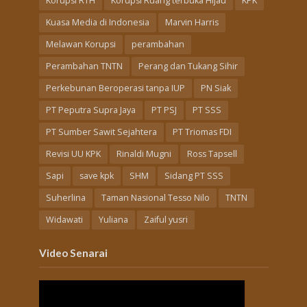
Korupsi RTH
Korupsi Ruang terbuka Hijau
KPK
Kuasa Media di Indonesia
Marvin Harris
Melawan Korupsi
perambahan
Perambahan TNTN
Perang dan Tukang Sihir
Perkebunan Beroperasi tanpa IUP
PN Siak
PT Peputra Supra Jaya
PT PSJ
PT SSS
PT Sumber Sawit Sejahtera
PT Triomas FDI
Revisi UU KPK
Rinaldi Mugni
Ross Tapsell
Sapi
save kpk
SHM
Sidang PT SSS
Suherlina
Taman Nasional Tesso Nilo
TNTN
Widawati
Yuliana
Zaiful yusri
Video Senarai