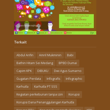
Open Internship
Terkait
Abdul Arifin
Amril Mukminin
Babi
Bathin Hitam Sei Medang
BPBD Dumai
Capim KPK
DIBUKU
Dwi Agus Sumarno
Gugatan Perdata
Infografis
Infographic
Karhutla
Karhutla PT SSS
Kegiatan perkebunan tanpa izin
Korupsi
Korupsi Dana Penanggulangan Karhutla