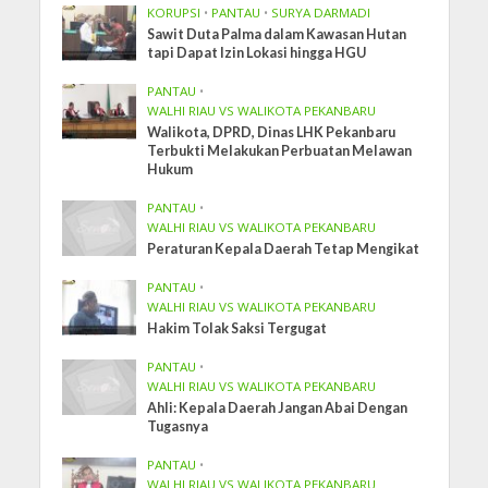
KORUPSI
•
PANTAU
•
SURYA DARMADI
Sawit Duta Palma dalam Kawasan Hutan
tapi Dapat Izin Lokasi hingga HGU
PANTAU
•
WALHI RIAU VS WALIKOTA PEKANBARU
Walikota, DPRD, Dinas LHK Pekanbaru
Terbukti Melakukan Perbuatan Melawan
Hukum
PANTAU
•
WALHI RIAU VS WALIKOTA PEKANBARU
Peraturan Kepala Daerah Tetap Mengikat
PANTAU
•
WALHI RIAU VS WALIKOTA PEKANBARU
Hakim Tolak Saksi Tergugat
PANTAU
•
WALHI RIAU VS WALIKOTA PEKANBARU
Ahli: Kepala Daerah Jangan Abai Dengan
Tugasnya
PANTAU
•
WALHI RIAU VS WALIKOTA PEKANBARU