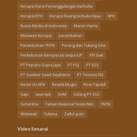
Korupsi Dana Penanggulangan Karhutla
Korupsi RTH
Korupsi Ruang terbuka Hijau
KPK
Kuasa Media di Indonesia
Marvin Harris
Melawan Korupsi
perambahan
Perambahan TNTN
Perang dan Tukang Sihir
Perkebunan Beroperasi tanpa IUP
PN Siak
PT Peputra Supra Jaya
PT PSJ
PT SSS
PT Sumber Sawit Sejahtera
PT Triomas FDI
Revisi UU KPK
Rinaldi Mugni
Ross Tapsell
Sapi
save kpk
SHM
Sidang PT SSS
Suherlina
Taman Nasional Tesso Nilo
TNTN
Widawati
Yuliana
Zaiful yusri
Video Senarai