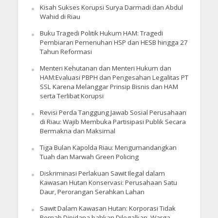
Kisah Sukses Korupsi Surya Darmadi dan Abdul
Wahid di Riau
Buku Tragedi Politik Hukum HAM: Tragedi
Pembiaran Pemenuhan HSP dan HESB hingga 27
Tahun Reformasi
Menteri Kehutanan dan Menteri Hukum dan
HAM:Evaluasi PBPH dan Pengesahan Legalitas PT
SSL Karena Melanggar Prinsip Bisnis dan HAM
serta Terlibat Korupsi
Revisi Perda Tanggung Jawab Sosial Perusahaan
di Riau: Wajib Membuka Partisipasi Publik Secara
Bermakna dan Maksimal
Tiga Bulan Kapolda Riau: Mengumandangkan
Tuah dan Marwah Green Policing
Diskriminasi Perlakuan Sawit Ilegal dalam
Kawasan Hutan Konservasi: Perusahaan Satu
Daur, Perorangan Serahkan Lahan
Sawit Dalam Kawasan Hutan: Korporasi Tidak
Pernah Dipidana bahkan Dilegalkan, Warga