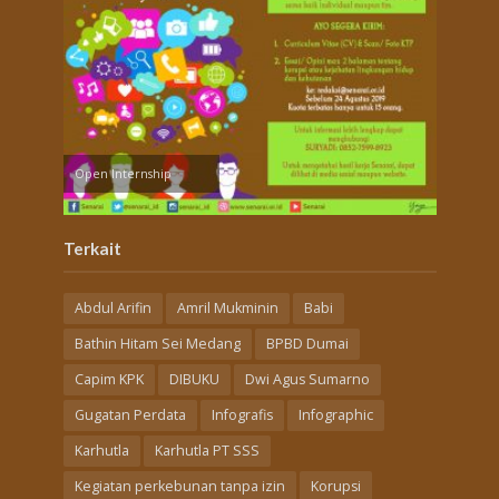
Open Internship
Terkait
Abdul Arifin
Amril Mukminin
Babi
Bathin Hitam Sei Medang
BPBD Dumai
Capim KPK
DIBUKU
Dwi Agus Sumarno
Gugatan Perdata
Infografis
Infographic
Karhutla
Karhutla PT SSS
Kegiatan perkebunan tanpa izin
Korupsi